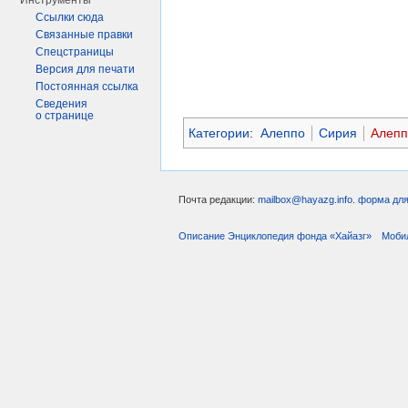
Инструменты
Ссылки сюда
Связанные правки
Спецстраницы
Версия для печати
Постоянная ссылка
Сведения
о странице
Категории
:
Алеппо
Сирия
Алепп
Почта редакции:
mailbox@hayazg.info
.
форма для
Описание Энциклопедия фонда «Хайазг»
Моби