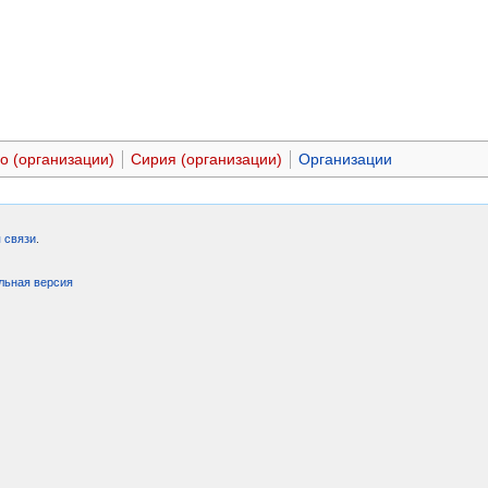
о (организации)
Сирия (организации)
Организации
 связи
.
льная версия