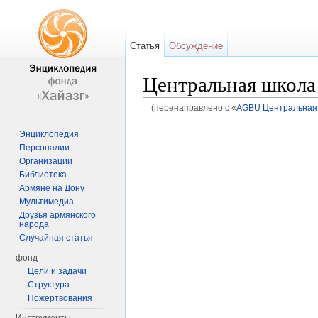
Статья
Обсуждение
Центральная школа
(перенаправлено с «
AGBU Центральная 
Перейти к:
навигация
,
поиск
Энциклопедия
Персоналии
Организации
Библиотека
Армяне на Дону
Мультимедиа
Друзья армянского
народа
Случайная статья
фонд
Цели и задачи
Структура
Пожертвования