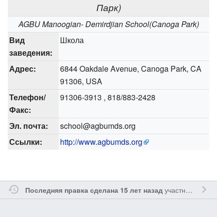
Парк)
AGBU Manoogian- Demirdjian School(Canoga Park)
Вид
Школа
заведения:
Адрес:
6844 Oakdale Avenue, Canoga Park, CA
91306, USA
Телефон/
91306-3913 , 818/883-2428
Факс:
Эл. почта:
school@agbumds.org
Ссылки:
http://www.agbumds.org
участником
Tmi
Последняя правка сделана 15 лет назад