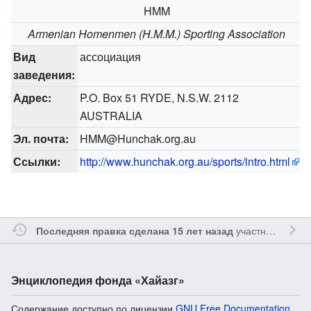
HMM
Armenian Homenmen (H.M.M.) Sporting Association
Вид
ассоциация
заведения:
Адрес:
P.O. Box 51 RYDE, N.S.W. 2112
AUSTRALIA
Эл. почта:
HMM@Hunchak.org.au
Ссылки:
http://www.hunchak.org.au/sports/intro.html
участником
Oshl
Последняя правка сделана 15 лет назад
Энциклопедия фонда «Хайазг»
Содержание доступно по лицензии
GNU Free Documentation