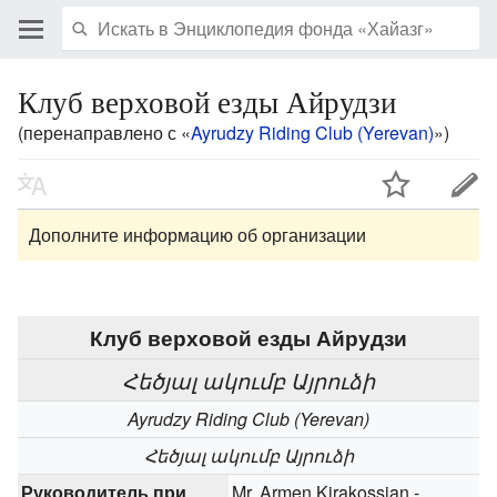
Клуб верховой езды Айрудзи
(перенаправлено с «
Ayrudzy Riding Club (Yerevan)
»)
Дополните информацию об организации
Клуб верховой езды Айрудзи
Հեծյալ ակումբ Այրուձի
Ayrudzy Riding Club (Yerevan)
Հեծյալ ակումբ Այրուձի
Руководитель при
Mr. Armen Kirakossian -