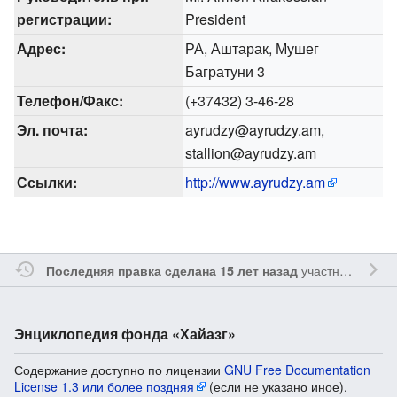
регистрации:
President
Адрес:
РА, Аштарак, Мушег
Багратуни 3
Телефон/Факс:
(+37432) 3-46-28
Эл. почта:
ayrudzy@ayrudzy.am,
stallion@ayrudzy.am
Ссылки:
http://www.ayrudzy.am
участником
Oshl
Последняя правка сделана 15 лет назад
Энциклопедия фонда «Хайазг»
Содержание доступно по лицензии
GNU Free Documentation
License 1.3 или более поздняя
(если не указано иное).