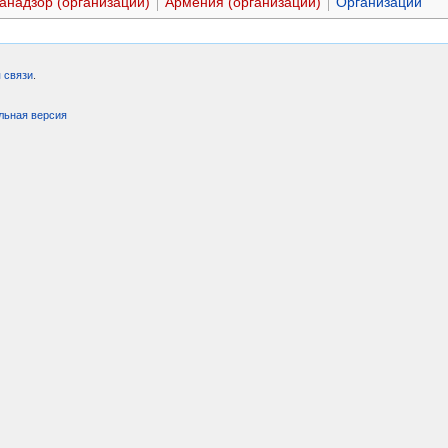
анадзор (организации)
Армения (организации)
Организации
 связи
.
льная версия