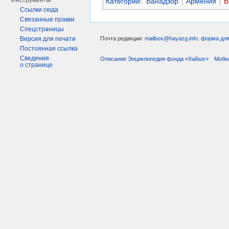
Инструменты
Категории
:
Ванадзор
Армения
В
Ссылки сюда
Связанные правки
Спецстраницы
Версия для печати
Почта редакции:
mailbox@hayazg.info
.
форма для
Постоянная ссылка
Сведения
Описание Энциклопедия фонда «Хайазг»
Моби
о странице