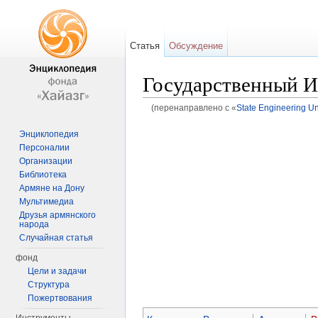
Статья
Обсуждение
Государственный И
(перенаправлено с «
State Engineering Un
Перейти к:
навигация
,
поиск
Энциклопедия
Персоналии
Организации
Библиотека
Армяне на Дону
Мультимедиа
Друзья армянского
народа
Случайная статья
фонд
Цели и задачи
Структура
Пожертвования