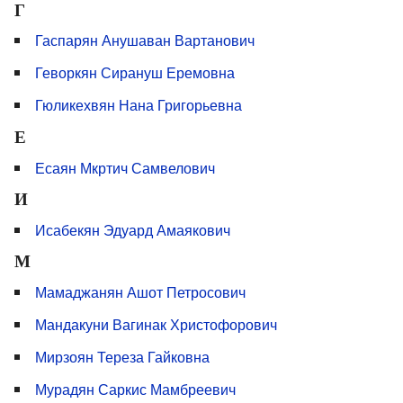
Г
Гаспарян Анушаван Вартанович
Геворкян Сирануш Еремовна
Гюликехвян Нана Григорьевна
Е
Есаян Мкртич Самвелович
И
Исабекян Эдуард Амаякович
М
Мамаджанян Ашот Петросович
Мандакуни Вагинак Христофорович
Мирзоян Тереза Гайковна
Мурадян Саркис Мамбреевич