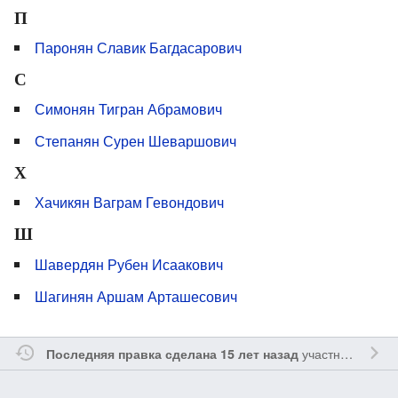
П
Паронян Славик Багдасарович
С
Симонян Тигран Абрамович
Степанян Сурен Шеваршович
Х
Хачикян Ваграм Гевондович
Ш
Шавердян Рубен Исаакович
Шагинян Аршам Арташесович
участником
Sfe
Последняя правка сделана 15 лет назад