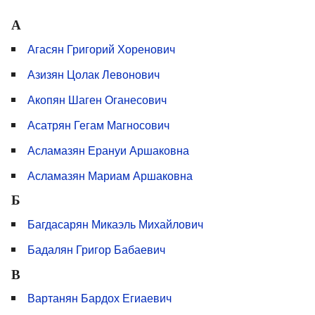
А
Агасян Григорий Хоренович
Азизян Цолак Левонович
Акопян Шаген Оганесович
Асатрян Гегам Магносович
Асламазян Ерануи Аршаковна
Асламазян Мариам Аршаковна
Б
Багдасарян Микаэль Михайлович
Бадалян Григор Бабаевич
В
Вартанян Бардох Егиаевич