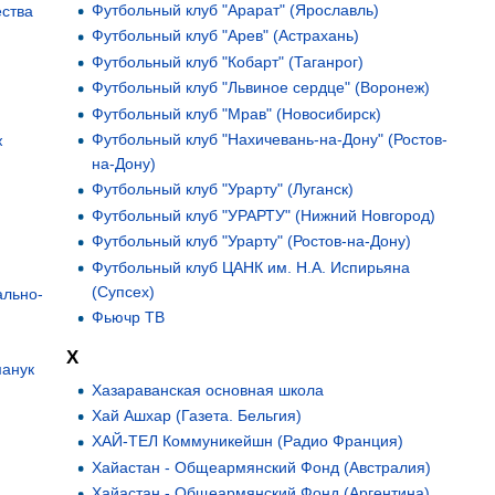
Футбольный клуб "Арарат" (Ярославль)
ества
Футбольный клуб "Арев" (Астрахань)
Футбольный клуб "Кобарт" (Таганрог)
Футбольный клуб "Львиное сердце" (Воронеж)
Футбольный клуб "Мрав" (Новосибирск)
Футбольный клуб "Нахичевань-на-Дону" (Ростов-
ж
на-Дону)
Футбольный клуб "Урарту" (Луганск)
Футбольный клуб "УРАРТУ" (Нижний Новгород)
Футбольный клуб "Урарту" (Ростов-на-Дону)
Футбольный клуб ЦАНК им. Н.А. Испирьяна
(Супсех)
ально-
Фьючр ТВ
и
Х
манук
Хазараванская основная школа
Хай Ашхар (Газета. Бельгия)
ХАЙ-ТЕЛ Коммуникейшн (Радио Франция)
Хайастан - Общеармянский Фонд (Австралия)
Хайастан - Общеармянский Фонд (Аргентина)