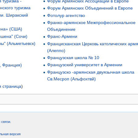
Форум Армянских Ассоциаций в Европе
 туризма -
нского туризма
Форум Армянских Объединений в Европе
и. Ширакский
Фотолур агентство
Франко-армянское Межпрофессиональное
яна» (США)
Объединение
шена" (Сочи)
Франс-Армени
ы" (Альметьевск)
Францисканская Церковь католических арм
(Алеппо)
Французская школа № 10
Французский университет в Армении
, Франция)
Французско -армянская двуязычная школа
Св.Месроп (Альфохтвй)
 страница
)
 связи
.
льная версия