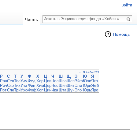
Войти
Поиск
Читать
Помощь
…в начало
Р
С
Т
У
Ф
Х
Ц
Ч
Ш
Щ
Э
Ю
Я
Рац
Сев
Тва
Уим
Фед
Хар
Цви
Чел
Шва
Щеп
Эйф
Юли
Яко
Рич
Ско
Тих
Уни
Фин
Хим
Цер
Чес
Шин
Щит
Эли
Юри
Ямб
Рот
Спе
Три
Урю
Фоф
Хоп
Цин
Чка
Шта
Щуч
Эпо
Юрь
Яро