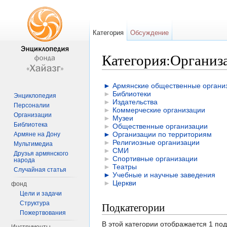
Категория
Обсуждение
Категория:Организ
Перейти к:
навигация
,
поиск
►
Армянские общественные органи
►
Библиотеки
Энциклопедия
►
Издательства
Персоналии
►
Коммерческие организации
Организации
►
Музеи
Библиотека
►
Общественные организации
►
Организации по территориям
Армяне на Дону
►
Религиозные организации
Мультимедиа
►
СМИ
Друзья армянского
►
Спортивные организации
народа
►
Театры
Случайная статья
►
Учебные и научные заведения
►
Церкви
фонд
Цели и задачи
Структура
Подкатегории
Пожертвования
В этой категории отображается 1 по