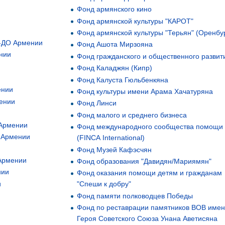
и
Фонд армянского кино
Фонд армянской культуры "КАРОТ"
Фонд армянской культуры "Терьян" (Оренбу
е-ДО Армении
Фонд Ашота Мирзояна
нии
Фонд гражданского и общественного развит
Фонд Каладжян (Кипр)
Фонд Калуста Гюльбенкяна
ении
Фонд культуры имени Арама Хачатуряна
ении
Фонд Линси
Фонд малого и среднего бизнеса
 Армении
Фонд международного сообщества помощи
 Армении
(FINCA International)
Фонд Музей Кафэсчян
Армении
Фонд образования "Давидян/Мариямян"
нии
Фонд оказания помощи детям и гражданам
и
"Спеши к добру"
Фонд памяти полководцев Победы
Фонд по реставрации памятников ВОВ име
Героя Советского Союза Унана Аветисяна