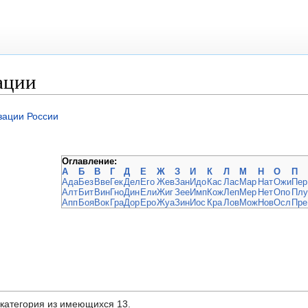
ации
зации России
Оглавление:
А
Б
В
Г
Д
Е
Ж
З
И
К
Л
М
Н
О
П
Ада
Без
Вве
Гек
Дел
Его
Жев
Зан
Идо
Кас
Лас
Мар
Нат
Ожи
Пер
Алт
Бит
Вин
Гно
Дин
Ели
Жиг
Зее
Имп
Кож
Леп
Мер
Нет
Опо
Плу
Апп
Боя
Вок
Гра
Дор
Еро
Жуа
Зин
Иос
Кра
Лов
Мож
Нов
Осл
Пре
дкатегория из имеющихся 13.