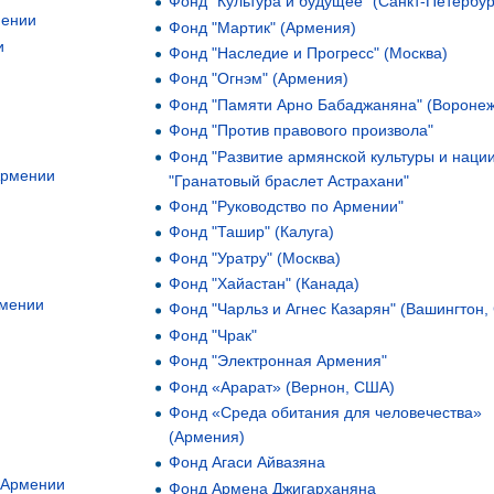
Фонд "Культура и будущее" (Санкт-Петербур
мении
Фонд "Мартик" (Армения)
и
Фонд "Наследие и Прогресс" (Москва)
Фонд "Огнэм" (Армения)
Фонд "Памяти Арно Бабаджаняна" (Воронеж
Фонд "Против правового произвола"
Фонд "Развитие армянской культуры и наци
Армении
"Гранатовый браслет Астрахани"
Фонд "Руководство по Армении"
Фонд "Ташир" (Калуга)
Фонд "Уратру" (Москва)
Фонд "Хайастан" (Канада)
рмении
Фонд "Чарльз и Агнес Казарян" (Вашингтон
Фонд "Чрак"
Фонд "Электронная Армения"
Фонд «Арарат» (Вернон, США)
Фонд «Среда обитания для человечества»
(Армения)
Фонд Агаси Айвазяна
 Армении
Фонд Армена Джигарханяна