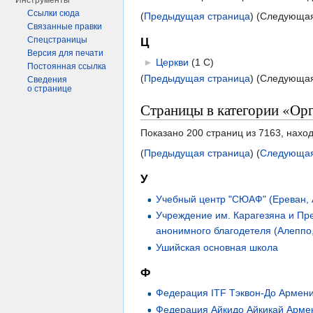
Инструменты
Ссылки сюда
(
Предыдущая страница
) (Следующая
Связанные правки
Спецстраницы
Ц
Версия для печати
►
Церкви
‎
(1 С)
Постоянная ссылка
(
Предыдущая страница
) (Следующая
Сведения
о странице
Страницы в категории «Ор
Показано 200 страниц из 7163, нахо
(
Предыдущая страница
) (
Следующая
У
Учебный центр "СЮАФ" (Ереван,
Учреждение им. Карагезяна и Пр
анонимного благодетеля (Алеппо
Ушийская основная школа
Ф
Федерация ITF Тэквон-До Армен
Федерация Айкидо Айкикай Арме