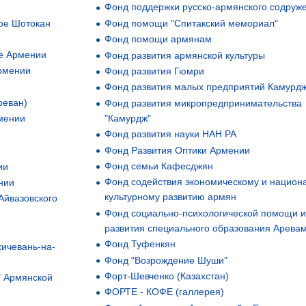
Фонд поддержки русско-армянского содруж
Фонд помощи "Спитакский мемориал"
ое Шотокан
Фонд помощи армянам
е Армении
Фонд развития армянской культуры
рмении
Фонд развития Гюмри
Фонд развития малых предприятий Камурд
реван)
Фонд развития микропредпринимательства
"Камурдж"
мении
Фонд развития науки НАН РА
Фонд Развития Оптики Армении
Фонд семьи Кафесджян
ии
Фонд содействия экономическому и национ
нии
культурному развитию армян
Айвазовского
Фонд социально-психологической помощи 
развития специального образования Арева
Фонд Туфенкян
ичевань-на-
Фонд “Возрождение Шуши”
Форт-Шевченко (Казахстан)
" Армянской
ФОРТЕ - КОФЕ (галлерея)