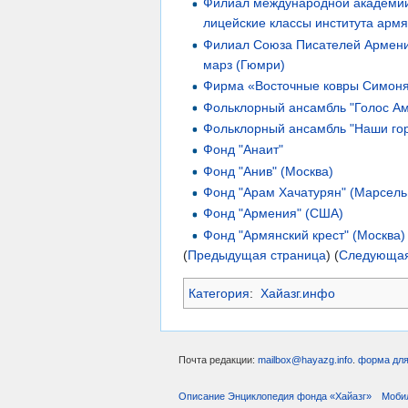
Филиал международной академии
лицейские классы института армя
Филиал Союза Писателей Армени
марз (Гюмри)
Фирма «Восточные ковры Симон
Фольклорный ансамбль "Голос Ам
Фольклорный ансамбль "Наши гор
Фонд "Анаит"
Фонд "Анив" (Москва)
Фонд "Арам Хачатурян" (Марсель
Фонд "Армения" (США)
Фонд "Армянский крест" (Москва)
(
Предыдущая страница
) (
Следующая
Категория
:
Хайазг.инфо
Почта редакции:
mailbox@hayazg.info
.
форма для
Описание Энциклопедия фонда «Хайазг»
Моби