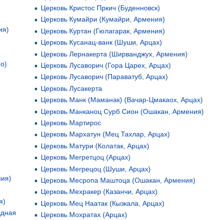
Церковь Кристос Пркич (Буденновск)
Церковь Кумайри (Кумайри, Армения)
ия)
Церковь Куртан (Гюлагарак, Армения)
Церковь Кусанац-ванк (Шуши, Арцах)
Церковь Лернакерта (Ширванджух, Армения)
о)
Церковь Лусаворич (Гора Царех, Арцах)
Церковь Лусаворич (Параватуб, Арцах)
Церковь Лусакерта
Церковь Манк (Маманак) (Вачар-Цмакаох, Арцах)
Церковь Манканоц Сурб Сион (Ошакан, Армения)
Церковь Мартирос
Церковь Мархатун (Мец Тахлар, Арцах)
Церковь Матури (Колатак, Арцах)
Церковь Мегретцоц (Арцах)
Церковь Мегрецоц (Шуши, Арцах)
ния)
Церковь Месропа Маштоца (Ошакан, Армения)
Церковь Мехракер (Казанчи, Арцах)
я)
Церковь Мец Наатак (Кызкала, Арцах)
адная
Церковь Мохратах (Арцах)