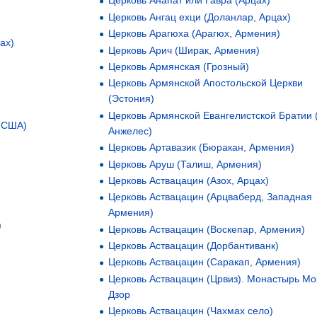
Церковь Анапат или Гавра (Арцах)
Церковь Ангац ехци (Доланлар, Арцах)
Церковь Арагюха (Арагюх, Армения)
ах)
Церковь Арич (Ширак, Армения)
Церковь Армянская (Грозный)
Церковь Армянской Апостольской Церкви
(Эстония)
Церковь Армянской Евангелистской Братии 
, США)
Анжелес)
Церковь Артавазик (Бюракан, Армения)
Церковь Аруш (Талиш, Армения)
Церковь Аствацацин (Азох, Арцах)
Церковь Аствацацин (Арцваберд, Западная
Армения)
)
Церковь Аствацацин (Воскепар, Армения)
Церковь Аствацацин (Дорбантиванк)
Церковь Аствацацин (Саракап, Армения)
Церковь Аствацацин (Црвиз). Монастырь Мо
Дзор
Церковь Аствацацин (Чахмах село)