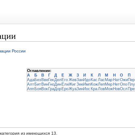
ации
зации России
Оглавление:
А
Б
В
Г
Д
Е
Ж
З
И
К
Л
М
Н
О
П
Ада
Без
Вве
Гек
Дел
Его
Жев
Зан
Идо
Кас
Лас
Мар
Нат
Ожи
Пер
Алт
Бит
Вин
Гно
Дин
Ели
Жиг
Зее
Имп
Кож
Леп
Мер
Нет
Опо
Плу
Апп
Боя
Вок
Гра
Дор
Еро
Жуа
Зин
Иос
Кра
Лов
Мож
Нов
Осл
Пре
дкатегория из имеющихся 13.