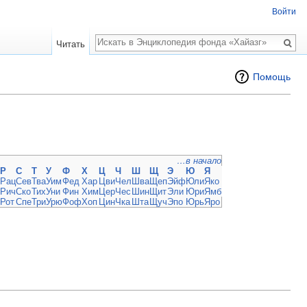
Войти
Поиск
Читать
Помощь
…в начало
Р
С
Т
У
Ф
Х
Ц
Ч
Ш
Щ
Э
Ю
Я
Рац
Сев
Тва
Уим
Фед
Хар
Цви
Чел
Шва
Щеп
Эйф
Юли
Яко
Рич
Ско
Тих
Уни
Фин
Хим
Цер
Чес
Шин
Щит
Эли
Юри
Ямб
Рот
Спе
Три
Урю
Фоф
Хоп
Цин
Чка
Шта
Щуч
Эпо
Юрь
Яро