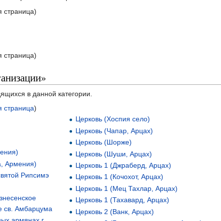
 страница)
 страница)
ганизации»
дящихся в данной категории.
 страница
)
Церковь (Хоспия село)
Церковь (Чапар, Арцах)
Церковь (Шорже)
мения)
Церковь (Шуши, Арцах)
а, Армения)
Церковь 1 (Джраберд, Арцах)
святой Рипсимэ
Церковь 1 (Кочохот, Арцах)
Церковь 1 (Мец Тахлар, Арцах)
знесенское
Церковь 1 (Тахавард, Арцах)
е св. Амбарцума
Церковь 2 (Ванк, Арцах)
ых армянах г.