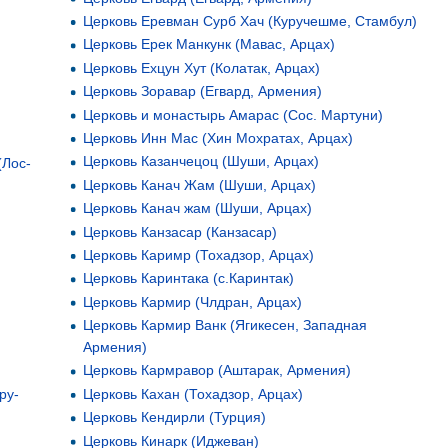
Церковь Еревман Сурб Хач (Куручешме, Стамбул)
Церковь Ерек Манкунк (Мавас, Арцах)
Церковь Ехцун Хут (Колатак, Арцах)
Церковь Зоравар (Егвард, Армения)
Церковь и монастырь Амарас (Сос. Мартуни)
Церковь Инн Мас (Хин Мохратах, Арцах)
Церковь Казанчецоц (Шуши, Арцах)
(Лос-
Церковь Канач Жам (Шуши, Арцах)
Церковь Канач жам (Шуши, Арцах)
Церковь Канзасар (Канзасар)
Церковь Каримр (Тохадзор, Арцах)
Церковь Каринтака (с.Каринтак)
Церковь Кармир (Члдран, Арцах)
Церковь Кармир Ванк (Ягикесен, Западная
Армения)
Церковь Кармравор (Аштарак, Армения)
ру-
Церковь Кахан (Тохадзор, Арцах)
Церковь Кендирли (Турция)
Церковь Кинарк (Иджеван)