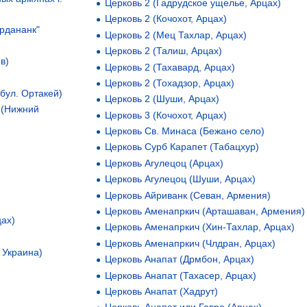
Церковь 2 (Гадрудское ущелье, Арцах)
Церковь 2 (Кочохот, Арцах)
рдананк"
Церковь 2 (Мец Тахлар, Арцах)
Церковь 2 (Талиш, Арцах)
в)
Церковь 2 (Тахавард, Арцах)
Церковь 2 (Тохадзор, Арцах)
бул. Ортакей)
Церковь 2 (Шуши, Арцах)
 (Нижний
Церковь 3 (Кочохот, Арцах)
Церковь Cв. Минаса (Бежано село)
Церковь Cурб Карапет (Табацхур)
Церковь Агулецоц (Арцах)
Церковь Агулецоц (Шуши, Арцах)
Церковь Айриванк (Севан, Армения)
Церковь Аменапркич (Арташаван, Армения)
цах)
Церковь Аменапркич (Хин-Тахлар, Арцах)
Церковь Аменапркич (Члдран, Арцах)
 Украина)
Церковь Анапат (Дрмбон, Арцах)
Церковь Анапат (Тахасер, Арцах)
Церковь Анапат (Хадрут)