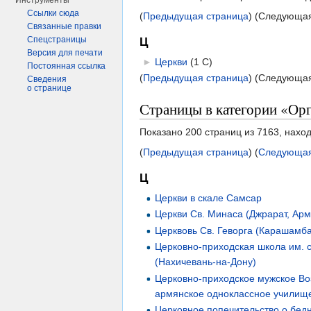
Инструменты
Ссылки сюда
(
Предыдущая страница
) (Следующая
Связанные правки
Спецстраницы
Ц
Версия для печати
►
Церкви
‎
(1 С)
Постоянная ссылка
(
Предыдущая страница
) (Следующая
Сведения
о странице
Страницы в категории «Ор
Показано 200 страниц из 7163, нахо
(
Предыдущая страница
) (
Следующая
Ц
Церкви в скале Самсар
Церкви Св. Минаса (Джрарат, Ар
Церквовь Св. Геворга (Карашамб
Церковно-приходская школа им. 
(Нахичевань-на-Дону)
Церковно-приходское мужское Во
армянское одноклассное училищ
Церковное попечительство о бедн