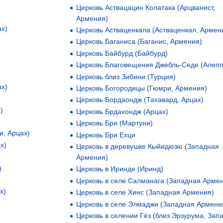
Церковь Аствацацин Колатака (Арцванист,
Армения)
ах)
Церковь Астваценкала (Астваценкал, Армен
Церковь Баганиса (Баганис, Армения)
Церковь Байбурд (Байбурд)
Церковь Благовещения Джебль-Седе (Алепп
Церковь близ Зибини (Турция)
ах)
Церковь Богородицы (Гюмри, Армения)
)
Церковь Бордаондж (Тахавард, Арцах)
)
Церковь Брдахондж (Арцах)
Церковь Бри (Мартуни)
и, Арцах)
Церковь Бри Ехци
х)
Церковь в деревушке Кыйидюзю (Западная
Армения)
)
Церковь в Иринде (Иринд)
Церковь в селе Салманага (Западная Арме
х)
Церковь в селе Хинс (Западная Армения)
Церковь в селе Элмаджи (Западная Армени
Церковь в селении Гёз (близ Эрзурума, Зап