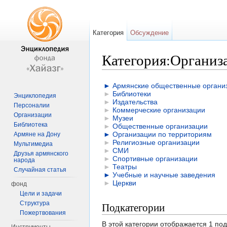
Категория
Обсуждение
Категория:Организ
Перейти к:
навигация
,
поиск
►
Армянские общественные органи
►
Библиотеки
Энциклопедия
►
Издательства
Персоналии
►
Коммерческие организации
Организации
►
Музеи
Библиотека
►
Общественные организации
►
Организации по территориям
Армяне на Дону
►
Религиозные организации
Мультимедиа
►
СМИ
Друзья армянского
►
Спортивные организации
народа
►
Театры
Случайная статья
►
Учебные и научные заведения
►
Церкви
фонд
Цели и задачи
Структура
Подкатегории
Пожертвования
В этой категории отображается 1 по