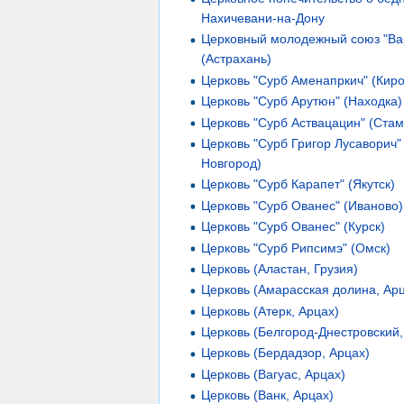
Нахичевани-на-Дону
Церковный молодежный союз "Ва
(Астрахань)
Церковь "Сурб Аменапркич" (Киро
Церковь "Сурб Арутюн" (Находка)
Церковь "Сурб Аствацацин" (Стам
Церковь "Сурб Григор Лусаворич"
Новгород)
Церковь "Сурб Карапет" (Якутск)
Церковь "Сурб Ованес" (Иваново)
Церковь "Сурб Ованес" (Курск)
Церковь "Сурб Рипсимэ" (Омск)
Церковь (Аластан, Грузия)
Церковь (Амарасская долина, Ар
Церковь (Атерк, Арцах)
Церковь (Белгород-Днестровский,
Церковь (Бердадзор, Арцах)
Церковь (Вагуас, Арцах)
Церковь (Ванк, Арцах)