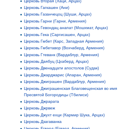
Церковь Вторая (Хаци, Арцах)
Церковь Гагкашен (Ани)
Церковь Газанчецоц (Шуши, Арцах)
Церковь Гарни (Гарни, Армения)
Церковь Гевондац анапат (Мошхмат, Арцах)
Церковь Гека (Саргисашен, Арцах)
Церковь Гмбет (Карс, Западная Армения)
Церковь Гмбетавор (Вохчаберд, Армения)
Церковь Гтеванк (Вардаблур, Армения)
Церковь Даябуц (Цхаберд, Арцах)
Церковь Двенадцати апостолов (Судак)
Церковь Джарджарис (Апаран, Армения)
Церковь Джиграшен (Вардаблур, Армения)
Церковь Джиграшенская Благовещенская во имя
Пресвятой Богородицы (Тбилиси)
Церковь Джрарата
Церковь Джрвеж
Церковь Джухт ехци (Кармир Шука, Арцах)
Церковь Дзагаванка
Церковь Егвард (Егвард, Армения)