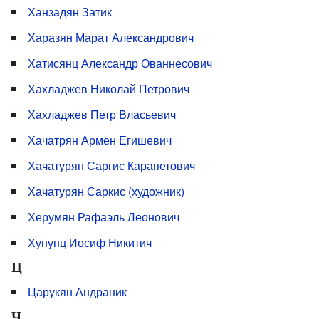
Ханзадян Затик
Харазян Марат Александрович
Хатисянц Александр Ованнесович
Хахладжев Николай Петрович
Хахладжев Петр Власьевич
Хачатрян Армен Егишевич
Хачатурян Саргис Карапетович
Хачатурян Саркис (художник)
Херумян Рафаэль Леонович
Хунунц Иосиф Никитич
Ц
Царукян Андраник
Ч