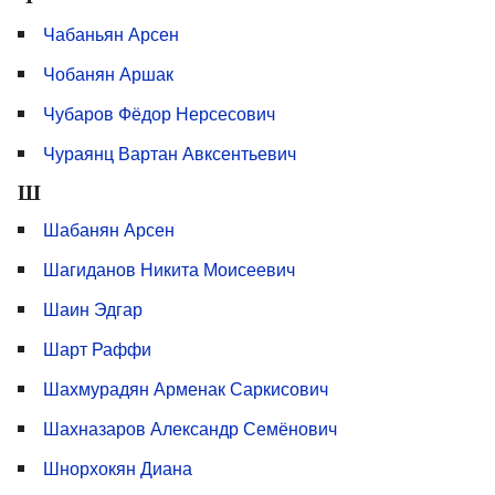
Чабаньян Арсен
Чобанян Аршак
Чубаров Фёдор Нерсесович
Чураянц Вартан Авксентьевич
Ш
Шабанян Арсен
Шагиданов Никита Моисеевич
Шаин Эдгар
Шарт Раффи
Шахмурадян Арменак Саркисович
Шахназаров Александр Семёнович
Шнорхокян Диана