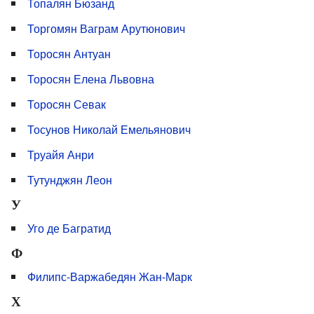
Топалян Бюзанд
Торгомян Ваграм Арутюнович
Торосян Антуан
Торосян Елена Львовна
Торосян Севак
Тосунов Николай Емельянович
Труайя Анри
Тутунджян Леон
У
Уго де Багратид
Ф
Филипс-Варжабедян Жан-Марк
Х