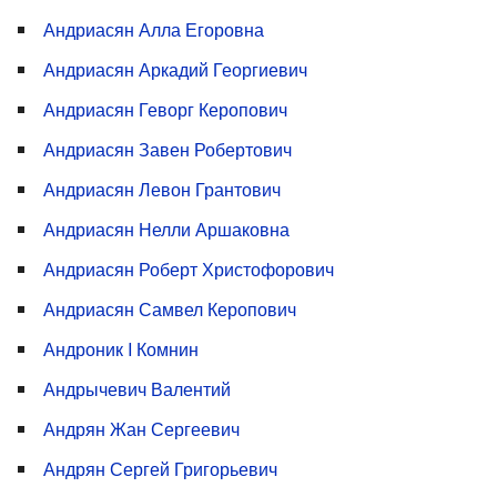
Андриасян Алла Егоровна
Андриасян Аркадий Георгиевич
Андриасян Геворг Керопович
Андриасян Завен Робертович
Андриасян Левон Грантович
Андриасян Нелли Аршаковна
Андриасян Роберт Христофорович
Андриасян Самвел Керопович
Андроник I Комнин
Андрычевич Валентий
Андрян Жан Сергеевич
Андрян Сергей Григорьевич