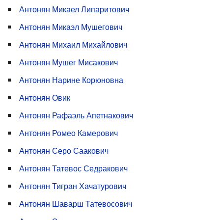
Антонян Микаел Липаритович
Антонян Микаэл Мушегович
Антонян Михаил Михайлович
Антонян Мушег Мисакович
Антонян Нарине Корюновна
Антонян Овик
Антонян Рафаэль Апетнакович
Антонян Ромео Камерович
Антонян Серо Саакович
Антонян Татевос Седракович
Антонян Тигран Хачатурович
Антонян Шаварш Татевосович