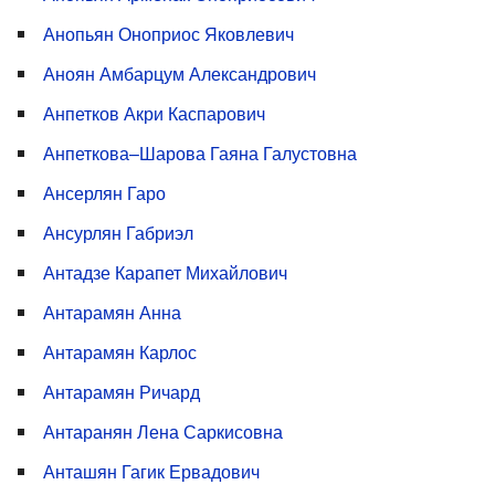
Анопьян Оноприос Яковлевич
Аноян Амбарцум Александрович
Анпетков Акри Каспарович
Анпеткова–Шарова Гаяна Галустовна
Ансерлян Гаро
Ансурлян Габриэл
Антадзе Карапет Михайлович
Антарамян Анна
Антарамян Карлос
Антарамян Ричард
Антаранян Лена Саркисовна
Анташян Гагик Ервадович