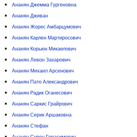
Ананян Джемма Гургеновна
Ананян Дживан
Ананян Жорес Амбарцумович
Ананян Карлен Мартиросович
Ананян Корьюн Микаелович
Ананян Левон Захарович
Ананян Михаил Арсенович
Ананян Пато Александрович
Ананян Радик Оганесович
Ананян Саркис Грайрович
Ананян Серик Аршаковна
Ананян Стефан
Ананян Сурен Герасимович