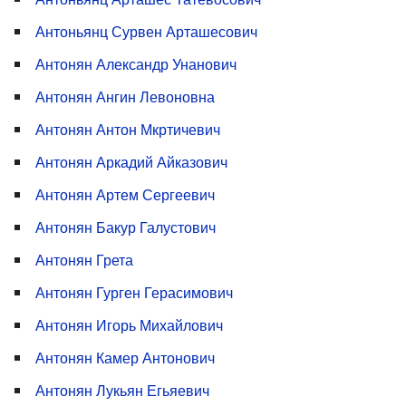
Антоньянц Сурвен Арташесович
Антонян Александр Унанович
Антонян Ангин Левоновна
Антонян Антон Мкртичевич
Антонян Аркадий Айказович
Антонян Артем Сергеевич
Антонян Бакур Галустович
Антонян Грета
Антонян Гурген Герасимович
Антонян Игорь Михайлович
Антонян Камер Антонович
Антонян Лукьян Егьяевич