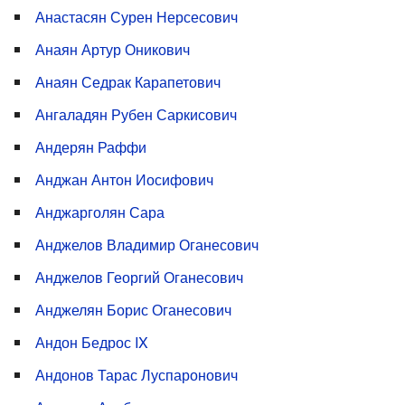
Анастасян Сурен Нерсесович
Анаян Артур Оникович
Анаян Седрак Карапетович
Ангаладян Рубен Саркисович
Андерян Раффи
Анджан Антон Иосифович
Анджарголян Сара
Анджелов Владимир Оганесович
Анджелов Георгий Оганесович
Анджелян Борис Оганесович
Андон Бедрос IX
Андонов Тарас Луспаронович