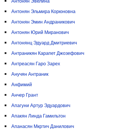
Антонян Эвелина
Антонян Эльмира Корюновна
Антонян Эмин Андраникович
Антонян Юрий Миранович
Антонянц Эдуард Дмитриевич
Антраникян Карапет Джозефович
Антреасян Гаро Зарех
Анучян Антраник
Анфимий
Анчер Грант
Апагуни Артур Эдуардович
Апакян Линда Гамильтон
Апанасян Мкртич Данилович