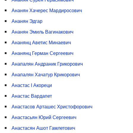
Ананян Хачерес Мардиросович
Ананян Эдгар
Ананян Эмиль Вагинакович
Ананянц Аветис Минаевич
Ананянц Герман Сергеевич
Анапалян Андраник Грикорович
Анапалян Хачатур Крикорович
Анастас I Акореци
Анастас Вардапет
Анастасов Арташес Христофорович
Анастасьян Юрий Сергеевич
Анастасян Ашот Гамлетович