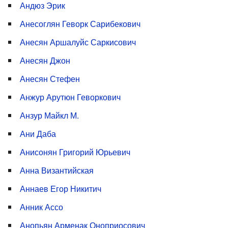
Андюз Эрик
Анесоглян Геворк Сарибекович
Анесян Аршалуйс Саркисович
Анесян Джон
Анесян Стефен
Анжур Арутюн Геворкович
Анзур Майкл М.
Ани Даба
Анисонян Григорий Юрьевич
Анна Византийская
Аннаев Егор Никитич
Анник Ассо
Анопьян Арменак Оноприосович