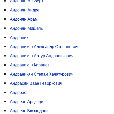
Андонян Альберт
Андонян Андре
Андонян Арам
Андонян Мишель
Андраник
Андраникян Александр Степанович
Андраникян Артур Андраникович
Андраникян Карапет
Андраникян Степан Хачатурович
Андрасян Ваан Геворкович
Андреас
Андреас Арцкеци
Андреас Бюзандаци