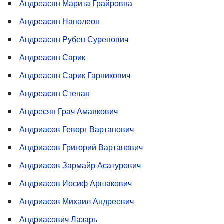
Андреасян Марита Грайровна
Андреасян Наполеон
Андреасян Рубен Суренович
Андреасян Сарик
Андреасян Сарик Гарникович
Андреасян Степан
Андресян Грач Амаякович
Андриасов Геворг Вартанович
Андриасов Григорий Вартанович
Андриасов Зармайр Асатурович
Андриасов Иосиф Аршакович
Андриасов Михаил Андреевич
Андриасович Лазарь