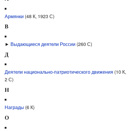
Армянки
‎
(48 К, 1923 С)
В
►
Выдающиеся деятели России
‎
(260 С)
Д
Деятели национально-патриотического движения
‎
(10 К,
2 С)
Н
Награды
‎
(6 К)
О