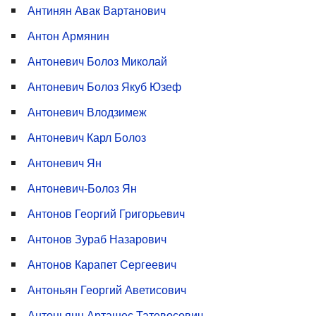
Антинян Авак Вартанович
Антон Армянин
Антоневич Болоз Миколай
Антоневич Болоз Якуб Юзеф
Антоневич Влодзимеж
Антоневич Карл Болоз
Антоневич Ян
Антоневич-Болоз Ян
Антонов Георгий Григорьевич
Антонов Зураб Назарович
Антонов Карапет Сергеевич
Антоньян Георгий Аветисович
Антоньянц Арташес Татевосович