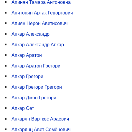
Апинян Тамара Антоновна
Апитонян Артак Геворгович
Апиян Нерон Аветисович
Апкар Александр
Апкар Александр Апкар
Апкар Аратон
Апкар Аратон Грегори
Апкар Грегори
Апкар Грегори Грегори
Апкар Джон Грегори
Апкар Сет
Апкарян Варткес Араевич
Апкарянц Авет Семёнович