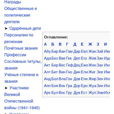
Награды
Общественные и
политические
деятели
►
Одарённые дети
Персоналии по
Оглавление:
регионам
А
Б
В
Г
Д
Е
Ж
З
И
Почётные звания
Абу
Бар
Ван
Гам
Дар
Евл
Жан
Зай
Иве
Профессии
Ада
Без
Вве
Гек
Дел
Его
Жев
Зан
Идо
Сословные титулы,
Акт
Бер
Вес
Геф
Дец
Ежо
Жен
Зах
Ико
звания
Алт
Бит
Вин
Гно
Дин
Ели
Жиг
Зее
Имп
Учёные степени и
Анд
Бол
Вла
Гон
Дов
Епи
Жир
Зен
Инт
звания
Апп
Боя
Вок
Гра
Дор
Еро
Жуа
Зин
Иос
►
Участники
Арх
Бул
Вос
Гру
Дув
Ест
Жуп
Зом
Исм
Великой
Отечественной
войны (1941-1945)