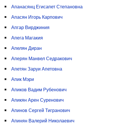
Апанасянц Егисапет Степановна
Апасян Игорь Карпович
Апгар Вирджиния
Апега Магакия
Апелян Диран
Аперян Манвел Седракович
Апетян Заруи Апетовна
Апик Мэри
Апиков Вадим Рубенович
Апикян Арен Суренович
Апинов Сергей Тигранович
Апинян Валерий Николаевич