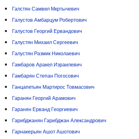
Галстян Самвел Мкртычевич
Галустов Амбарцум Робертович
Галустов Георгий Ервандович
Галустян Михаил Сергеевич
Галустян Размик Николаевич
Гамбаров Аракел Израилевич
Гамбарян Степан Погосович
Ганцапетьян Мартирос Товмасович
Гаранян Георгий Арамович
Гаранян Ерванд Георгиевич
Гарибджанян Гарибджан Александрович
Гарнакерьян Ашот Ашотович