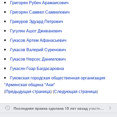
Григорян Рубен Арамаисович
Григорян Самвел Самвелович
Грикуров Эдуард Петрович
Гугулян Ашот Дживанович
Гукасов Артем Афанасьевич
Гукасов Валерий Суренович
Гукасов Нерсес Даниилович
Гукасян Гоар Багдасаровна
Гуковская городская общественная организация
"Армянская община "Ани"
(
Предыдущая страница
) (
Следующая страница
)
участником
Yavo
Последняя правка сделана 15 лет назад