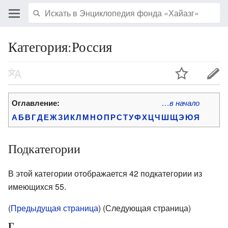
Категория:Россия
Оглавление:
…в начало
А
Б
В
Г
Д
Е
Ж
З
И
К
Л
М
Н
О
П
Р
С
Т
У
Ф
Х
Ц
Ч
Ш
Щ
Э
Ю
Я
Подкатегории
В этой категории отображается 42 подкатегории из
имеющихся 55.
(
Предыдущая страница
) (Следующая страница)
Г