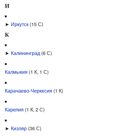
И
►
Иркутск
‎
(15 С)
К
►
Калининград
‎
(6 С)
Калмыкия
‎
(1 К, 1 С)
Карачаево-Черкесия
‎
(1 К)
Карелия
‎
(1 К, 2 С)
►
Кизляр
‎
(36 С)