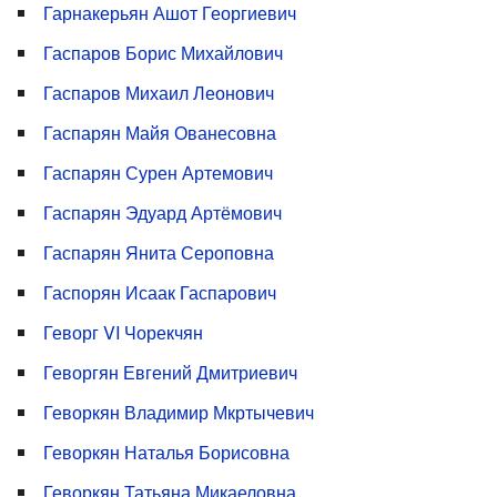
Гарнакерьян Ашот Георгиевич
Гаспаров Борис Михайлович
Гаспаров Михаил Леонович
Гаспарян Майя Ованесовна
Гаспарян Сурен Артемович
Гаспарян Эдуард Артёмович
Гаспарян Янита Сероповна
Гаспорян Исаак Гаспарович
Геворг VI Чорекчян
Геворгян Евгений Дмитриевич
Геворкян Владимир Мкртычевич
Геворкян Наталья Борисовна
Геворкян Татьяна Микаеловна