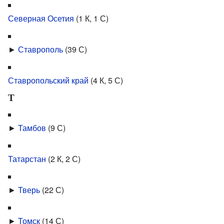
Северная Осетия
‎
(1 К, 1 С)
►
Ставрополь
‎
(39 С)
Ставропольский край
‎
(4 К, 5 С)
Т
►
Тамбов
‎
(9 С)
Татарстан
‎
(2 К, 2 С)
►
Тверь
‎
(22 С)
►
Томск
‎
(14 С)