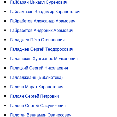
Гайбарян Михаил Суренович
Гайламазян Владимир Карапетович
Гайрабетов Александр Арамович
Гайрабетов Андроник Арамович
Галаджев Пётр Степанович
Галаджев Сергей Теодоросович
Галашокян Хунгианос Мелконович
Галицкий Сергей Николаевич
Галладжианц (Библиотека)
Галоян Марат Карапетович
Галоян Сергей Петрович
Галоян Сергей Сасуникович
Галстян Вениамин Ованесович