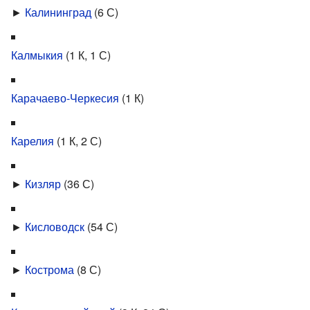
►
Калининград
‎
(6 С)
Калмыкия
‎
(1 К, 1 С)
Карачаево-Черкесия
‎
(1 К)
Карелия
‎
(1 К, 2 С)
►
Кизляр
‎
(36 С)
►
Кисловодск
‎
(54 С)
►
Кострома
‎
(8 С)