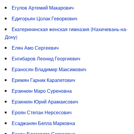
Егулов Артемий Макарович
Едигорьян Цолак Геворкович
Екатерининская женская гимназия (Нахичевань-на-
Дону)
Елян Амо Сергеевич
Енгибаров Леонид Георгиевич
Ераносян Владимир Максимович
Еремян Гарник Карапетович
Ерзинкян Маро Суреновна
Ерзинкян Юрий Арамаисович
Ероян Степан Нерсесович
Есаджанян Белла Марковна
Есаян Елизавета Сергеевна