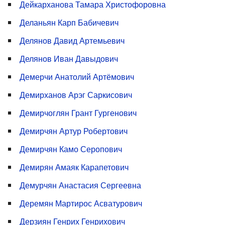
Дейкарханова Тамара Христофоровна
Деланьян Карп Бабичевич
Делянов Давид Артемьевич
Делянов Иван Давыдович
Демерчи Анатолий Артёмович
Демирханов Арэг Саркисович
Демирчоглян Грант Гургенович
Демирчян Артур Робертович
Демирчян Камо Серопович
Демирян Амаяк Карапетович
Демурчян Анастасия Сергеевна
Деремян Мартирос Асватурович
Дерзиян Генрих Генрихович