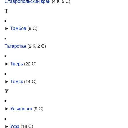
Ставропольский край
‎
(4 К, 5 С)
Т
►
Тамбов
‎
(9 С)
Татарстан
‎
(2 К, 2 С)
►
Тверь
‎
(22 С)
►
Томск
‎
(14 С)
У
►
Ульяновск
‎
(9 С)
►
Уфа
‎
(16 С)