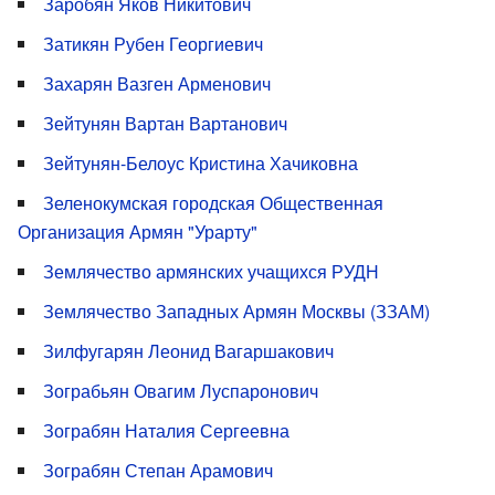
Заробян Яков Никитович
Затикян Рубен Георгиевич
Захарян Вазген Арменович
Зейтунян Вартан Вартанович
Зейтунян-Белоус Кристина Хачиковна
Зеленокумская городская Общественная
Организация Армян "Урарту"
Землячество армянских учащихся РУДН
Землячество Западных Армян Москвы (ЗЗАМ)
Зилфугарян Леонид Вагаршакович
Зограбьян Овагим Луспаронович
Зограбян Наталия Сергеевна
Зограбян Степан Арамович