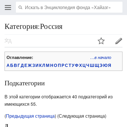
Категория:Россия
Оглавление:
…в начало
А
Б
В
Г
Д
Е
Ж
З
И
К
Л
М
Н
О
П
Р
С
Т
У
Ф
Х
Ц
Ч
Ш
Щ
Э
Ю
Я
Подкатегории
В этой категории отображается 40 подкатегорий из
имеющихся 55.
(
Предыдущая страница
) (Следующая страница)
Д