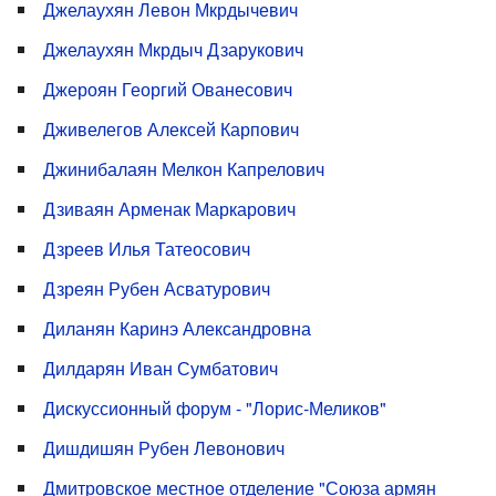
Джелаухян Левон Мкрдычевич
Джелаухян Мкрдыч Дзарукович
Джероян Георгий Ованесович
Дживелегов Алексей Карпович
Джинибалаян Мелкон Капрелович
Дзиваян Арменак Маркарович
Дзреев Илья Татеосович
Дзреян Рубен Асватурович
Диланян Каринэ Александровна
Дилдарян Иван Сумбатович
Дискуссионный форум - "Лорис-Меликов"
Дишдишян Рубен Левонович
Дмитровское местное отделение "Союза армян