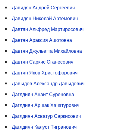
Давидян Андрей Сергеевич
Давидян Николай Артёмович
Давтян Альфред Мартиросович
Давтян Араксия Ашотовна
Давтян Джульетта Михайловна
Давтян Саркис Оганесович
Давтян Яков Христофорович
Давыдов Александр Давыдович
Даглдиян Анаит Суреновна
Даглдиян Аршак Хачатурович
Даглдиян Асватур Саркисович
Даглдиян Калуст Тигранович