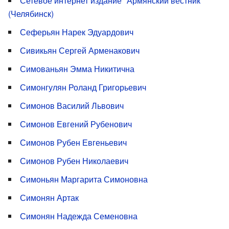
Сетевое интернет издание "Армянский вестник"
(Челябинск)
Сеферьян Нарек Эдуардович
Сивикьян Сергей Арменакович
Симованьян Эмма Никитична
Симонгулян Роланд Григорьевич
Симонов Василий Львович
Симонов Евгений Рубенович
Симонов Рубен Евгеньевич
Симонов Рубен Николаевич
Симоньян Маргарита Симоновна
Симонян Артак
Симонян Надежда Семеновна