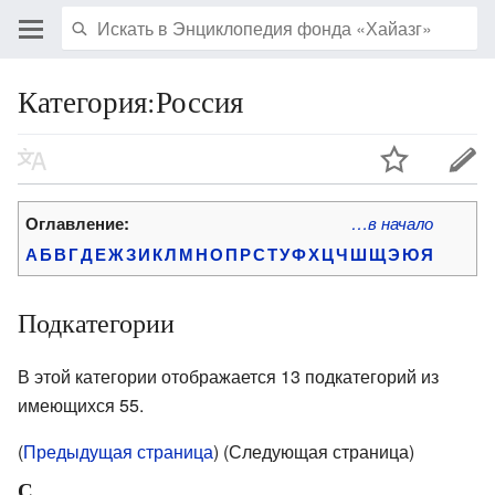
Категория:Россия
Оглавление:
…в начало
А
Б
В
Г
Д
Е
Ж
З
И
К
Л
М
Н
О
П
Р
С
Т
У
Ф
Х
Ц
Ч
Ш
Щ
Э
Ю
Я
Подкатегории
В этой категории отображается 13 подкатегорий из
имеющихся 55.
(
Предыдущая страница
) (Следующая страница)
С