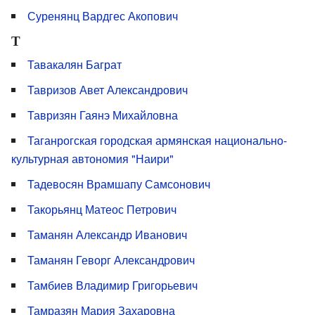
Суренянц Вардгес Акопович
Т
Тавакалян Баграт
Тавризов Авет Александрович
Тавризян Гаянэ Михайловна
Таганрогская городская армянская национально-
культурная автономия "Наири"
Тадевосян Врамшапу Самсонович
Такорьянц Матеос Петрович
Таманян Александр Иванович
Таманян Геворг Александрович
Тамбиев Владимир Григорьевич
Тамразян Мария Захаровна