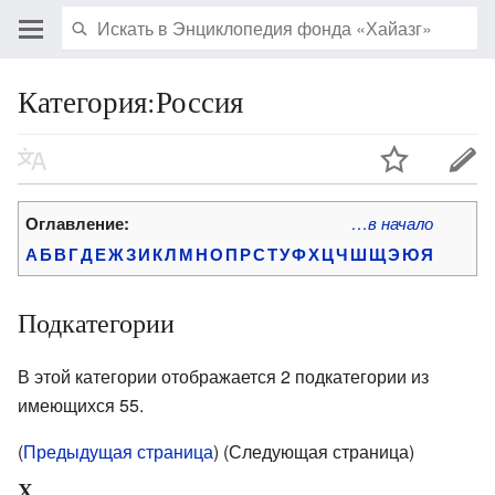
Категория:Россия
Оглавление:
…в начало
А
Б
В
Г
Д
Е
Ж
З
И
К
Л
М
Н
О
П
Р
С
Т
У
Ф
Х
Ц
Ч
Ш
Щ
Э
Ю
Я
Подкатегории
В этой категории отображается 2 подкатегории из
имеющихся 55.
(
Предыдущая страница
) (Следующая страница)
Х