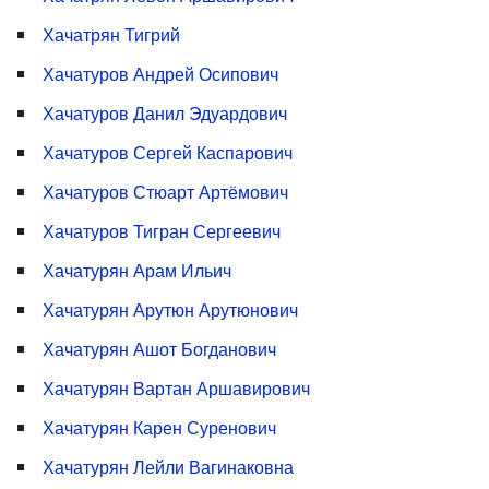
Хачатрян Тигрий
Хачатуров Андрей Осипович
Хачатуров Данил Эдуардович
Хачатуров Сергей Каспарович
Хачатуров Стюарт Артёмович
Хачатуров Тигран Сергеевич
Хачатурян Арам Ильич
Хачатурян Арутюн Арутюнович
Хачатурян Ашот Богданович
Хачатурян Вартан Аршавирович
Хачатурян Карен Суренович
Хачатурян Лейли Вагинаковна