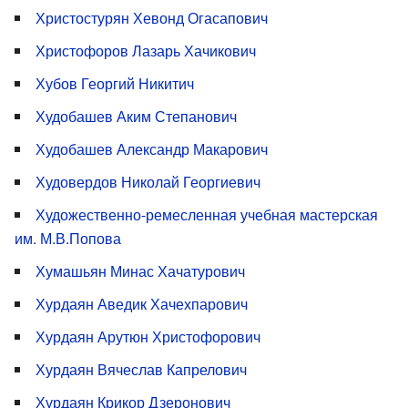
Христостурян Хевонд Огасапович
Христофоров Лазарь Хачикович
Хубов Георгий Никитич
Худобашев Аким Степанович
Худобашев Александр Макарович
Худовердов Николай Георгиевич
Художественно-ремесленная учебная мастерская
им. М.В.Попова
Хумашьян Минас Хачатурович
Хурдаян Аведик Хачехпарович
Хурдаян Арутюн Христофорович
Хурдаян Вячеслав Капрелович
Хурдаян Крикор Дзеронович