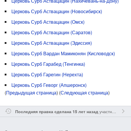
Церковь Сурб Аствацацин (Нахичевань-на-Дону)
Церковь Сурб Аствацацин (Новосибирск)
Церковь Сурб Аствацацин (Омск)
Церковь Сурб Аствацацин (Саратов)
Церковь Сурб Аствацацин (Эдиссия)
Церковь Сурб Вардан Мамиконян (Кисловодск)
Церковь Сурб Гарабед (Тенгинка)
Церковь Сурб Гарегин (Нерехта)
Церковь Сурб Геворг (Апшеронск)
(
Предыдущая страница
) (
Следующая страница
)
участником
Yavo
Последняя правка сделана 15 лет назад