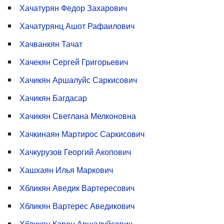
Хачатурян Федор Захарович
Хачатурянц Ашот Рафаилович
Хачванкян Тачат
Хачекян Сергей Григорьевич
Хачикян Аршалуйс Саркисович
Хачикян Багдасар
Хачикян Светлана Мелконовна
Хачкинаян Мартирос Саркисович
Хачкурузов Георгий Акопович
Хашхаян Илья Маркович
Хбликян Аведик Вартересович
Хбликян Вартерес Аведикович
Хбликян Карен Аршалуйсович