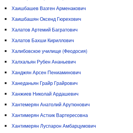
Хаишбашев Вазген Арменакович
Хаишбашян Оксенд Гюрехович
Халатов Артемий Багратович
Халатов Бахши Кириллович
Халибовское училище (Феодосия)
Халхальян Рубен Ананьевич
Ханджян Арсен Пениаминович
Ханеданьян Грайр Грайрович
Ханжиев Николай Ардашевич
Хантемерян Анатолий Арутюнович
Хантимерян Астхик Вартересовна
Хантимерян Луспарон Амбарцумович