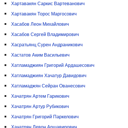
Хартавакян Саркис Вартеванович
Хартавакян Торос Маргосович
Хасабов Леон Михайлович
Хасабов Сергей Владимирович
Хасратьянц Сурен Андраникович
Хастатов Аким Васильевич
Хатламаджиян Григорий Ардашесович
Хатламаджиян Хачатур Давидович
Хатламаджян Сейран Ованесович
Хачатрян Артем Гарикович
Хачатрян Артур Рубикович
Хачатрян Григорий Паркелович
Хачатрян Левон Аршавирович