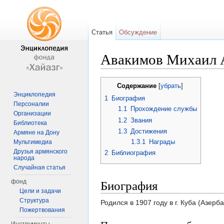
Статья
Обсуждение
Авакимов Михаил 
Перейти к:
навигация
,
поиск
Содержание
[
убрать
]
Энциклопедия
1
Биография
Персоналии
1.1
Прохождение службы
Организации
1.2
Звания
Библиотека
1.3
Достижения
Армяне на Дону
1.3.1
Награды
Мультимедиа
Друзья армянского
2
Библиография
народа
Случайная статья
Биография
фонд
Цели и задачи
Структура
Родился в 1907 году в г. Куба (Азер
Пожертвования