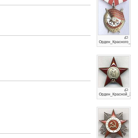
Орден_Красного_Знам
Орден_Красной_Звез