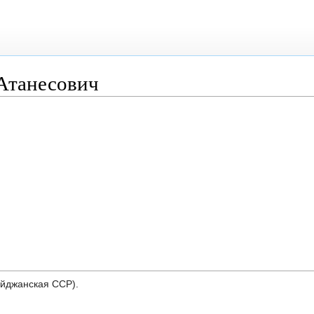
Атанесович
байджанская ССР).