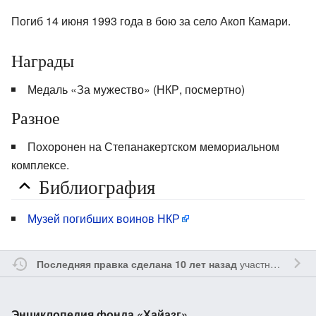
Погиб 14 июня 1993 года в бою за село Акоп Камари.
Награды
Медаль «За мужество» (НКР, посмертно)
Разное
Похоронен на Степанакертском мемориальном
комплексе.
Библиография
Музей погибших воинов НКР
участником
Lpet
Последняя правка сделана 10 лет назад
Энциклопедия фонда «Хайазг»