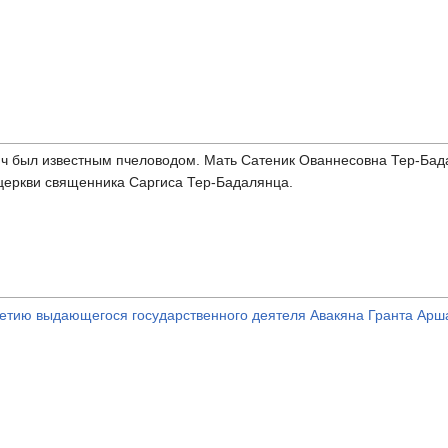
ич был известным пчеловодом. Мать Сатеник Ованнесовна Тер-Бад
церкви священника Саргиса Тер-Бадалянца.
етию выдающегося государственного деятеля Авакяна Гранта Арш