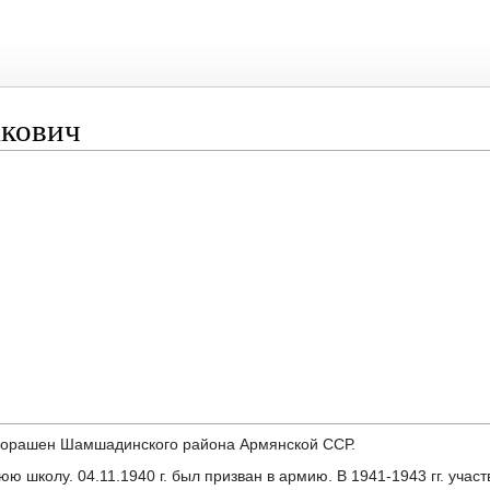
акович
 Норашен Шамшадинского района Армянской ССР.
юю школу. 04.11.1940 г. был призван в армию. В 1941-1943 гг. учас