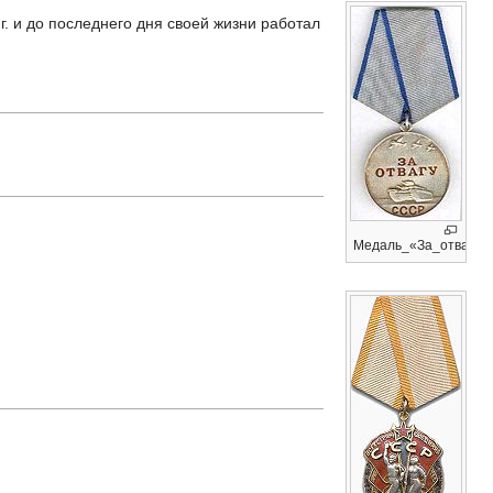
г. и до последнего дня своей жизни работал
Медаль_«За_отвагу»_