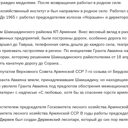
агражден медалями. После возвращения работал в родном селе.
кохозяйственный институт и был направлен в родное село. Работал
До 1965 г. работал председателем колхоза «Норашен» и директо
рем Шамшадинского райкома КП Армении. Внес весомый вклад в раз
твенных предприятий, были построены дороги, особенно дорога п
 дошел до Тавуша, телефонная связь дошла до каждого села, театр
 приезжать гастролями в регион. По инициативе Гранта Авакяна н
Соран, которому решением Шамшадинского райисполкома от 18 апр
ть канатную дорогу до Сорана...
епутатом Верховного Совета Армянской ССР 7-го созыва от Бердско
 Гранта Авакяна земли, принадлежавшие Шамшадину, но находящи
и уволило Гранта Авакяна под предлогом обострения межнациона
атери» с надписью «С любовью, хотя бы за спасение горсти армян
естителем председателя Госкомитета лесного хозяйства Армянской 
митета лесного хозяйства Армянской ССР. В годы работы председа
а Джрвеж был создан Джрвежский лесопарк, который до сих пор яв