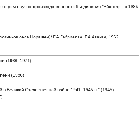
ектором научно-производственного объединения "Айантар", с 1985 
лхозников села Норашен)/ Г.А.Габриелян, Г.А.Авакян, 1962
и (1966, 1971)
пени (1986)
 в Великой Отечественной войне 1941–1945 гг." (1945)
7)