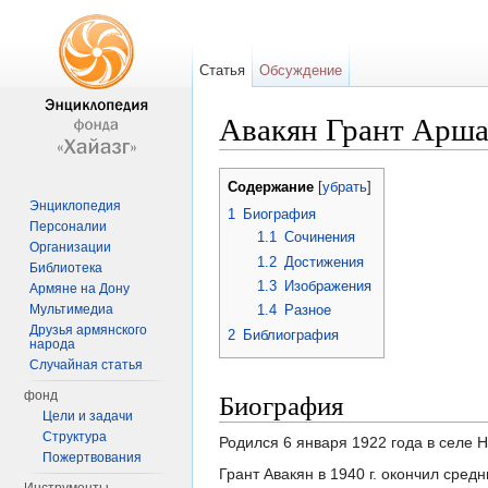
Статья
Обсуждение
Авакян Грант Арш
Перейти к:
навигация
,
поиск
Содержание
[
убрать
]
Энциклопедия
1
Биография
Персоналии
1.1
Сочинения
Организации
1.2
Достижения
Библиотека
1.3
Изображения
Армяне на Дону
Мультимедиа
1.4
Разное
Друзья армянского
2
Библиография
народа
Случайная статья
Биография
фонд
Цели и задачи
Структура
Родился 6 января 1922 года в селе
Пожертвования
Грант Авакян в 1940 г. окончил средн