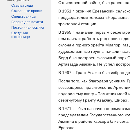
Инструменты
Отечественной войне, был ранен, н
Ссылки сюда
В 1951 г. окончил Ереванский сельс
Связанные правки
Спецстраницы
председателем колхоза «Норашен». 
Версия для печати
тракторной станции.
Постоянная ссылка
В 1965 г. назначен первым секрета
Сведения
о странице
нем начали работать ряд производс
склонам горного хребта Миапор, газ
художественные группы начали часто
Берд был построен сказочный парк 
Артавазда Авакяна. Не успел дострои
В 1967 г. Грант Авакян был избран д
После того, как благодаря усилиям
возвращены, правительство Армени
подарил ему книгу «Памятник моей м
свергнутому Гранту Авакяну. Шираз".
В 1971 г. - был назначен первым зам
председателем Государственного ко
Авакяна в районе карьера близ сел
Еревана.