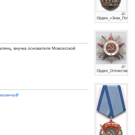
Орден_«Знак_Почёта»
алянц, внучка основателя Мовсесской
Орден_Отечественной
аковича