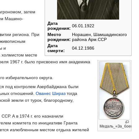
 агрономом, затем
ром Машино-
Дата
06.01.1922
рождения:
витии региона. При
Место
Норашен, Шамшадинского
рождения:
района Арм.ССР
о живописным
Дата
ы и
04.12.1986
смерти:
а холмистом месте
еля 1967 г. было присвоено имя академика
го избирательного округа.
еся под контролем Азербайджана были
льных отношений.
Ованес Шираз
тогда
ской земли от турок, благородному,
ССР. А в 1974 г. его назначили
телем комитета по инициативе Гранта
Медаль_«За_боевые_
ляется излюбленным местом отдыха жителей