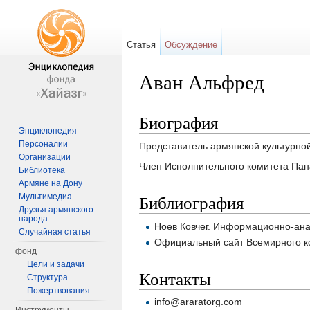
Статья
Обсуждение
Аван Альфред
Перейти к:
навигация
,
поиск
Биография
Энциклопедия
Персоналии
Представитель армянской культурно
Организации
Член Исполнительного комитета Пан
Библиотека
Армяне на Дону
Библиография
Мультимедиа
Друзья армянского
народа
Ноев Ковчег. Информационно-анал
Случайная статья
Официальный сайт Всемирного к
фонд
Цели и задачи
Контакты
Структура
Пожертвования
info@araratorg.com