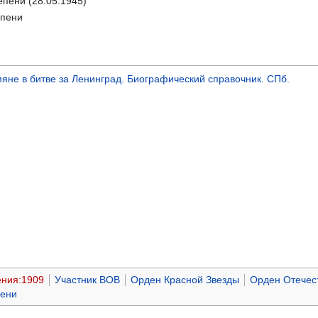
епени (28.05.1945)
епени
не в битве за Ленинград. Биографический справочник. СПб.
ения:1909
Участник ВОВ
Орден Красной Звезды
Орден Отечест
пени