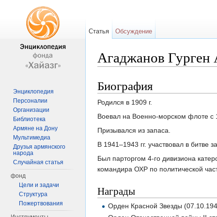
Статья
Обсуждение
Агаджанов Гурген 
Перейти к:
навигация
,
поиск
Биография
Энциклопедия
Персоналии
Родился в 1909 г.
Организации
Воевал на Военно-морском флоте с 1
Библиотека
Армяне на Дону
Призывался из запаса.
Мультимедиа
В 1941–1943 гг. участвовал в битве 
Друзья армянского
народа
Был парторгом 4-го дивизиона катер
Случайная статья
командира ОХР по политической час
фонд
Цели и задачи
Награды
Структура
Пожертвования
Орден Красной Звезды (07.10.194