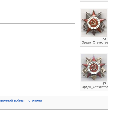
Орден_Отечественной
Орден_Отечественной
венной войны II степени