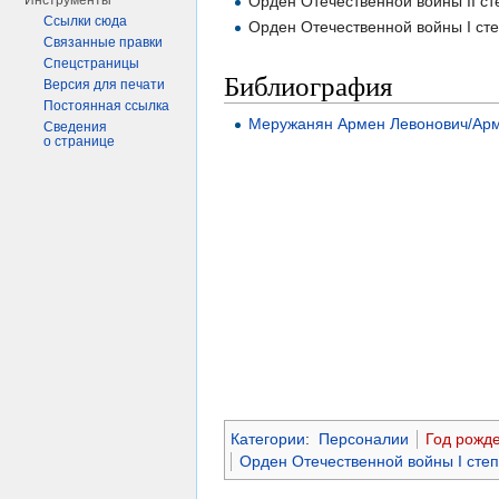
Орден Отечественной войны II ст
Инструменты
Ссылки сюда
Орден Отечественной войны I ст
Связанные правки
Спецстраницы
Библиография
Версия для печати
Постоянная ссылка
Меружанян Армен Левонович/Армя
Сведения
о странице
Категории
:
Персоналии
Год рожд
Орден Отечественной войны I сте