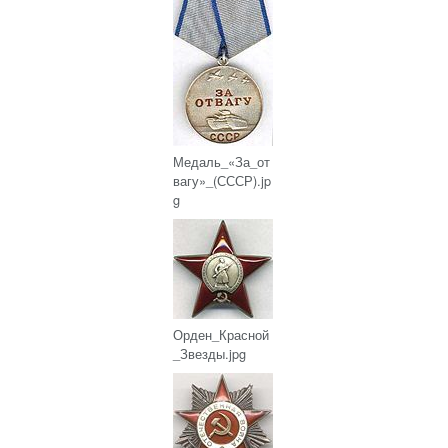
Медаль_«За_от
вагу»_(СССР).jp
g
Орден_Красной
_Звезды.jpg