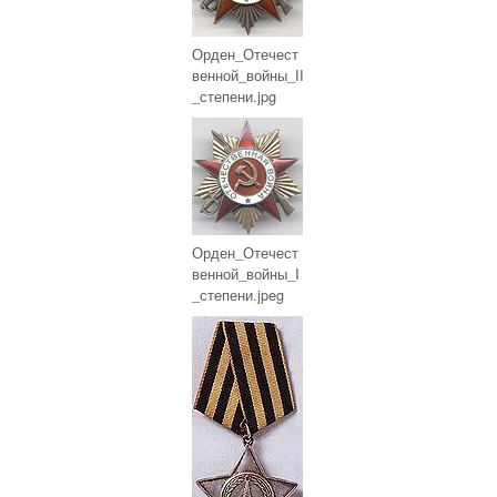
Орден_Отечест
венной_войны_II
_степени.jpg
Орден_Отечест
венной_войны_I
_степени.jpeg