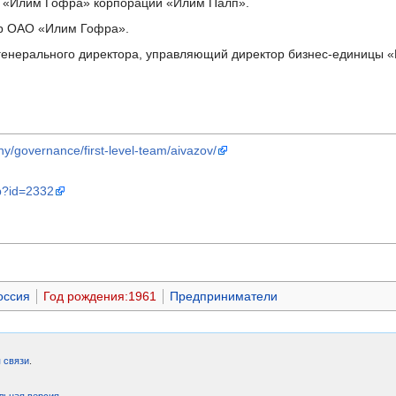
а «Илим Гофра» корпорации «Илим Палп».
ор ОАО «Илим Гофра».
 генерального директора, управляющий директор бизнес-единицы 
ny/governance/first-level-team/aivazov/
hp?id=2332
оссия
Год рождения:1961
Предприниматели
 связи
.
льная версия