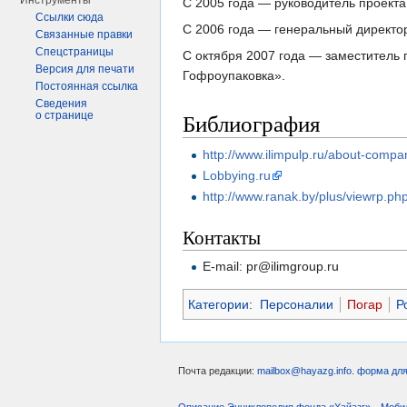
Инструменты
С 2005 года — руководитель проект
Ссылки сюда
С 2006 года — генеральный директ
Связанные правки
Спецстраницы
С октября 2007 года — заместитель
Версия для печати
Гофроупаковка».
Постоянная ссылка
Сведения
Библиография
о странице
http://www.ilimpulp.ru/about-compa
Lobbying.ru
http://www.ranak.by/plus/viewrp.p
Контакты
E-mail: pr@ilimgroup.ru
Категории
:
Персоналии
Погар
Р
Почта редакции:
mailbox@hayazg.info
.
форма для
Описание Энциклопедия фонда «Хайазг»
Моби