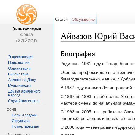
Статья
Обсуждение
Айвазов Юрий Вас
Перейти к:
навигация
,
поиск
Биография
Энциклопедия
Персоналии
Родился в 1961 году в Погар, Брянск
Организации
Окончил профессионально- техничес
Библиотека
бумагоделательных машин, г. Добруш
Армяне на Дону
Мультимедиа
В 1987 году окончил Ленинградский 
Друзья армянского
народа
С 1987 по 1993 гг. работал на Угле
Случайная статья
мастера смены до начальника бумаж
фонд
С 1993 по 2005 гг. — работа на Све
Цели и задачи
энергосберегающих и новых технолог
Структура
Пожертвования
С 2000 года — генеральный директо