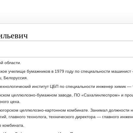
ильевич
ой области.
кое училище бумажников в 1979 году по специальности машинист 
, Белоруссия.
технологический институт ЦБП по специальности инженер химик — 
горском целлюлозно-бумажном заводе, ПО «Сахалинлеспром» и про
ного цеха.
тлогорском целлюлозно-картонном комбинате. Занимал должности 
ий, главного технолога, технического директора — главного инжен
р комбината.