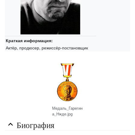
Краткая информация:
Актёр, продюсер, режиссёр-постановщик
Медаль_Гарегин
а_Нжде.jpg
Биография