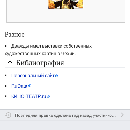
Разное
Дважды имел выставки собственных
художественных картин в Чехии.
Библиография
Персональный сайт
RuData
КИНО-ТЕАТР.ru
участником
Myavru
Последняя правка сделана год назад