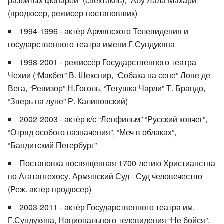
разбитых фонарей” (спектакль), “Абу Лала Махари”
(продюсер, режисер-постановшик)
1994-1996 - актёр Армянского Телевидения и
государственного театра имени Г.Сундукяна
1998-2001 - режиссёр Государственного театра
Чехии (“Макбет” В. Шекспир, “Собака на сене” Лопе де
Вега, “Ревизор” Н.Гоголь, “Тетушка Чарли” Т. Брандо,
“Зверь на луне” Р. Калиновский)
2002-2003 - актёр к/с “Ленфильм” “Русский ковчег”,
“Отряд особого назначения”, “Меч в облаках”,
“Бандитский Петербург”
Постановка посвященная 1700-летию Христианства
по Агатангехосу. Армянский Суд - Суд человечество
(Реж. актер продюсер)
2003-2011 - актёр Государственного театра им.
Г.Сундукяна, Национального телевидения “Не бойся”,