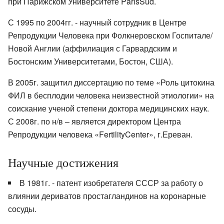
при Парижском Университете ParisSud.
С 1995 по 2004гг. - научный сотрудник в Центре
Репродукции Человека при Фолкнеровском Госпитале/
Новой Англии (аффилиация с Гарвардским и
Бостонским Университетами, Бостон, США).
В 2005г. защитил диссертацию по теме «Роль цитокина
ФИЛ в бесплодии человека неизвестной этиологии» на
соискание ученой степени доктора медицинских наук.
С 2008г. по н/в – является директором Центра
Репродукции человека «FertilityCenter», г.Ереван.
Научные достижения
В 1981г. - патент изобретателя СССР за работу о
влиянии дериватов простагландинов на коронарные
сосуды.