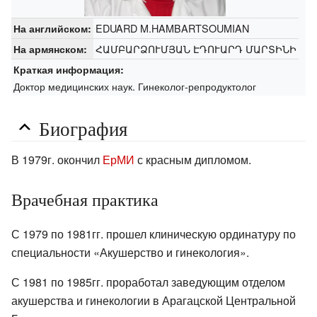
EDUARD M.HAMBARTSOUMIAN
На английском:
ՀԱՄԲԱՐՁՈՒՄՅԱՆ ԷԴՈՒԱՐԴ ՄԱՐՏԻՆԻ
На армянском:
Краткая информация:
Доктор медицинских наук. Гинеколог-репродуктолог
Биография
В 1979г. окончил
ЕрМИ
с красным дипломом.
Врачебная практика
С 1979 по 1981гг. прошел клиническую ординатуру по
специальности «Акушерство и гинекология».
С 1981 по 1985гг. проработал заведующим отделом
акушерства и гинекологии в Арагацской Центральной