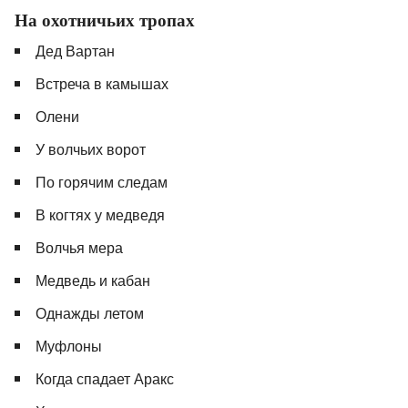
На охотничьих тропах
Дед Вартан
Встреча в камышах
Олени
У волчьих ворот
По горячим следам
В когтях у медведя
Волчья мера
Медведь и кабан
Однажды летом
Муфлоны
Когда спадает Аракс