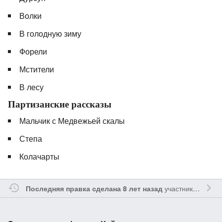
Волки
В голодную зиму
Форели
Мстители
В лесу
Партизанские рассказы
Мальчик с Медвежьей скалы
Степа
Колачарты
участником
Vayv
Последняя правка сделана 8 лет назад