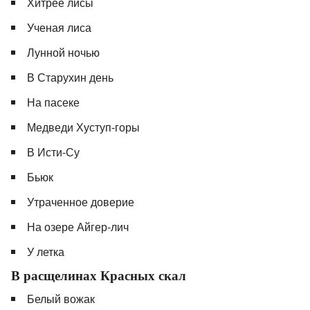
Хитрее лисы
Ученая лиса
Лунной ночью
В Старухин день
На пасеке
Медведи Хуступ-горы
В Исти-Су
Бьюк
Утраченное доверие
На озере Айгер-лич
У летка
В расщелинах Красных скал
Белый вожак