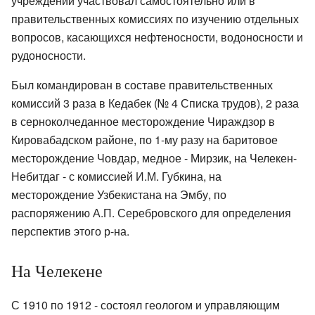
учреждений участвовал самостоятельно или в
правительственных комиссиях по изучению отдельных
вопросов, касающихся нефтеносности, водоносности и
рудоносности.
Был командирован в составе правительственных
комиссий 3 раза в Кедабек (№ 4 Списка трудов), 2 раза
в серноколчеданное месторождение Чираждзор в
Кировабадском районе, по 1-му разу на баритовое
месторождение Човдар, медное - Мирзик, на Челекен-
Небитдаг - с комиссией И.М. Губкина, на
месторождение Узбекистана на Эмбу, по
распоряжению А.П. Серебровского для определения
перспектив этого р-на.
На Челекене
С 1910 по 1912 - состоял геологом и управляющим