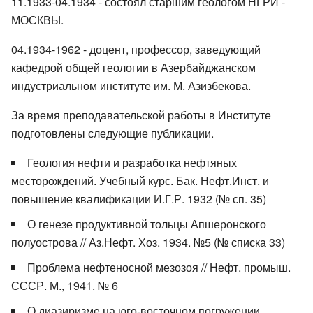
11.1933-04.1934 - состоял старшим геологом НГРИ -
МОСКВЫ.
04.1934-1962 - доцент, профессор, заведующий
кафедрой общей геологии в Азербайджанском
индустриальном институте им. М. Азизбекова.
За время преподавательской работы в Институте
подготовлены следующие публикации.
Геология нефти и разработка нефтяных
месторождений. Учебный курс. Бак. Нефт.Инст. и
повышение квалификации И.Г.Р. 1932 (№ сп. 35)
О генезе продуктивной тольцы Апшеронского
полуострова // Аз.Нефт. Хоз. 1934. №5 (№ списка 33)
Проблема нефтеносной мезозоя // Нефт. промыш.
СССР. М., 1941. № 6
О диазиризме на юго-восточном погружении