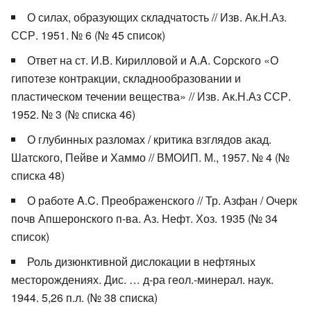
О силах, образующих складчатость // Изв. Ак.Н.Аз.
ССР. 1951. № 6 (№ 45 список)
Ответ на ст. И.В. Кирилловой и A.A. Сорского «О
гипотезе контракции, складнообразовании и
пластическом течении вещества» // Изв. Ак.Н.Аз ССР.
1952. № 3 (№ списка 46)
О глубинных разломах / критика взглядов акад.
Шатского, Пейве и Хаммо // ВМОИП. М., 1957. № 4 (№
списка 48)
О работе A.C. Преображенского // Тр. Азфан / Очерк
почв Апшеронского п-ва. Аз. Нефт. Хоз. 1935 (№ 34
список)
Роль дизюнктивной дислокации в нефтяных
месторождениях. Дис. … д-ра геол.-минерал. наук.
1944. 5,26 п.л. (№ 38 списка)