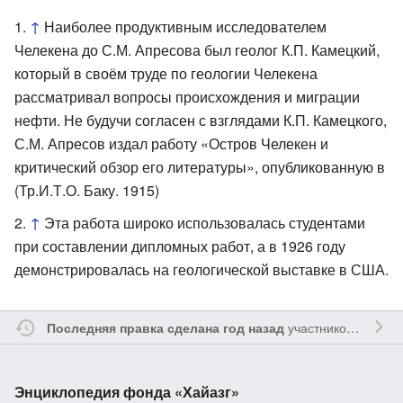
↑
Наиболее продуктивным исследователем
Челекена до С.М. Апресова был геолог К.П. Камецкий,
который в своём труде по геологии Челекена
рассматривал вопросы происхождения и миграции
нефти. Не будучи согласен с взглядами К.П. Камецкого,
С.М. Апресов издал работу «Остров Челекен и
критический обзор его литературы», опубликованную в
(Тр.И.Т.О. Баку. 1915)
↑
Эта работа широко использовалась студентами
при составлении дипломных работ, а в 1926 году
демонстрировалась на геологической выставке в США.
участником
Myavru
Последняя правка сделана год назад
Энциклопедия фонда «Хайазг»