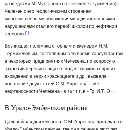
разведками М. Мухтарова на Челекене (Туркмения).
Челекен с его геологическим строением,
многочисленными обнажениями и дизюнктивными
нарушениями стал его первой школой по нефтяной
[1]
геологии.
Возникшая полемика с горным инженером Н.М.
Термикеловым, состоявшим в то время консультантом
в некоторых предприятиях Челекена, по вопросу о
закрытии переливающихся вод в скважинах при их
вхождении в верхи красноцвета и др., вызвала
появление двух статей С.М. Апресова – «О
нефтеносности Челекена» в 1911 г. в «Гр. И.Т. О».
В Урало-Эмбенском районе
Дальнейшая деятельность С.М. Апресова протекала в
Урало-Эмбенском районе, где он в течение двух лет