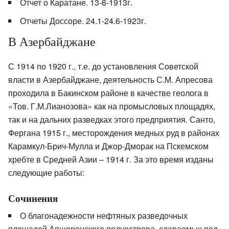
Отчет о Каратане. 13-6-1913г.
Отчеты Доссоре. 24.1-24.6-1923г.
В Азербайджане
С 1914 по 1920 г., т.е. до установления Советской
власти в Азербайджане, деятельность С.М. Апресова
проходила в Бакинском районе в качестве геолога в
«Тов. Г.М.Лианозова» как на промысловых площадях,
так и на дальних разведках этого предприятия. Санто,
Фергана 1915 г., месторождения медных руд в районах
Карамкул-Брич-Мулла и Джор-Дморак на Пскемском
хребте в Средней Азии – 1914 г. За это время изданы
следующие работы:
Сочинения
О благонадежности нефтяных разведочных
площадей Апшеронского полуострова, сдаваемых под