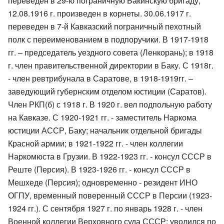
переведен в 29-ю пограничную Бакинскую бригаду,
12.08.1916 г. произведен в корнеты. 30.06.1917 г.
переведен в 7-й Кавказский пограничный пехотный
полк с переименованием в подпоручики. В 1917-1918
гг. – председатель уездного совета (Ленкорань); в 1918
г. член правительственной директории в Баку. С 1918г.
- член ревтрибунала в Саратове, в 1918-1919гг. –
заведующий губернским отделом юстиции (Саратов).
Член РКП(б) с 1918 г. В 1920 г. вел подпольную работу
на Кавказе. С 1920-1921 гг. - заместитель Наркома
юстиции АССР, Баку; начальник отдельной бригады
Красной армии; в 1921-1922 гг. - член коллегии
Наркомюста в Грузии. В 1922-1923 гг. - консул СССР в
Реште (Персия). В 1923-1926 гг. - консул СССР в
Мешхеде (Персия); одновременно - резидент ИНО
ОГПУ, временный поверенный СССР в Персии (1923-
1924 гг.). С сентября 1927 г. по январь 1928 г. - член
Военной коллегии Верховного суда СССР; уволился по