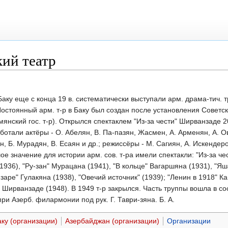
ий театр
 еще с конца 19 в. систематически выступали арм. драма-тич. т
Постоянный арм. т-р в Баку был создан после установления Советс
янский гос. т-р). Открылся спектаклем "Из-за чести" Ширванзаде 
аботали актёры - О. Абелян, В. Па-пазян, Жасмен, А. Арменян, А. О
, Б. Мурадян, В. Есаян и др.; режиссёры - М. Сагиян, А. Искендеро
ое значение для истории арм. сов. т-ра имели спектакли: "Из-за че
1936), "Ру-зан" Мурацана (1941), "В кольце" Вагаршяна (1931), "Яш
 заре" Гулакяна (1938), "Овечий источник" (1939); "Ленин в 1918" К
" Ширванзаде (1948). В 1949 т-р закрылся. Часть труппы вошла в со
ри Азерб. филармонии под рук. Г. Таври-зяна. Б. А.
ку (организации)
Азербайджан (организации)
Организации