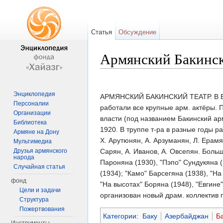
Статья
Обсуждение
Армянский Бакинск
Перейти к:
навигация
,
поиск
Энциклопедия
АРМЯНСКИЙ БАКИНСКИЙ ТЕАТР. В Баку
Персоналии
работали все крупные арм. актёры. 
Организации
власти (под названием Бакинский арм
Библиотека
1920. В труппе т-ра в разные годы р
Армяне на Дону
X. Арутюнян, А. Арзуманян, Л. Ерамян
Мультимедиа
Друзья армянского
Сарян, А. Иванов, А. Овсепян. Больш
народа
Пароняна (1930), "Пэпо" Сундукяна (
Случайная статья
(1934); "Камо" Барсегяна (1938), "На
фонд
"На высотах" Боряна (1948), "Евгине
Цели и задачи
организован новый драм. коллектив п
Структура
Пожертвования
Категории
:
Баку
Азербайджан
Ба