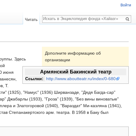
Войти
Поиск
Читать
Дополните информацию об
руппы. Здесь
организации
кой
Армянский Бакинский театр
20 июня
Ссылки:
http://www.aboutteatr.ru/index/0-680
ванесян,
в, Т.
сти" (1925), "Намус" (1936) Ширванзаде, "Дядя Багда-сар"
ар" Джабарлы (1933), "Гроза" (1939), "Без вины виноватые"
аплера и Златогоровой (1940), "Вараздат" Ми-каэляна (1941),
став Степанакертского арм. театра. В 1958 в Баку был