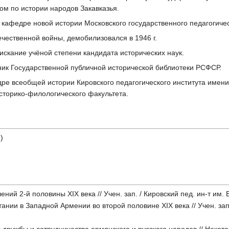
ом по истории народов Закавказья.
и кафедре новой истории Московского государственного педагогичес
ечественной войны, демобилизовался в 1946 г.
оискание учёной степени кандидата исторических наук.
дник Государственной публичной исторической библиотеки РСФСР.
дре всеобщей истории Кировского педагогического института имени
историко-филологического факультета.
)
ий 2-й половины XIX века // Учен. зап. / Кировский пед. ин-т им. В
нии в Западной Армении во второй половине XIX века // Учен. зап. 
х дружбы и сотрудничества армянского и русского народов // Неко