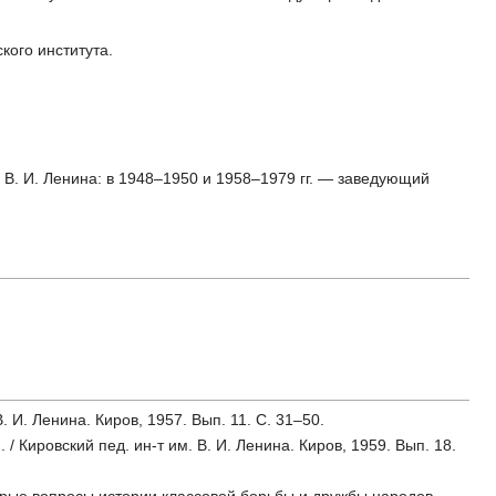
кого института.
 В. И. Ленина: в 1948–1950 и 1958–1979 гг. — заведующий
. И. Ленина. Киров, 1957. Вып. 11. С. 31–50.
/ Кировский пед. ин-т им. В. И. Ленина. Киров, 1959. Вып. 18.
торые вопросы истории классовой борьбы и дружбы народов.