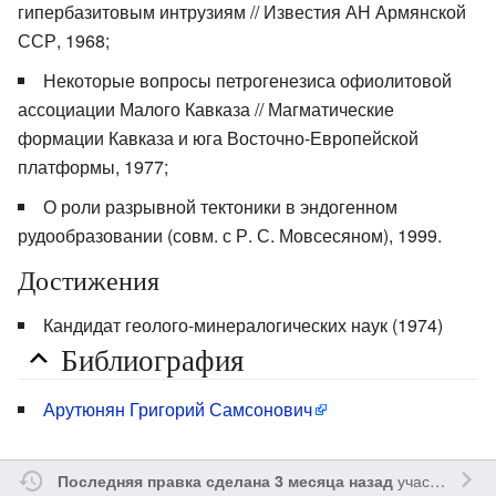
гипербазитовым интрузиям // Известия АН Армянской
ССР, 1968;
Некоторые вопросы петрогенезиса офиолитовой
ассоциации Малого Кавказа // Магматические
формации Кавказа и юга Восточно-Европейской
платформы, 1977;
О роли разрывной тектоники в эндогенном
рудообразовании (совм. с Р. С. Мовсесяном), 1999.
Достижения
Кандидат геолого-минералогических наук (1974)
Библиография
Арутюнян Григорий Самсонович
участником
S
Последняя правка сделана 3 месяца назад