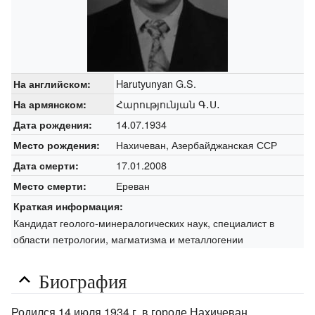
Harutyunyan G.S.
На английском:
Հարությունյան Գ․Ս․
На армянском:
14.07.1934
Дата рождения:
Нахичеван, Азербайджанская ССР
Место рождения:
17.01.2008
Дата смерти:
Ереван
Место смерти:
Краткая информация:
Кандидат геолого-минералогических наук, специалист в
области петрологии, магматизма и металлогении
Биография
Родился 14 июля 1934 г. в городе Нахичеван