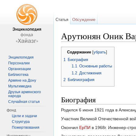
Статья
Обсуждение
Арутюнян Оник Ва
Перейти к:
навигация
,
поиск
Содержание
[
убрать
]
Энциклопедия
1
Биография
Персоналии
1.1
Основные работы
Организации
1.2
Достижения
Библиотека
2
Библиография
Армяне на Дону
Мультимедиа
Друзья армянского
народа
Биография
Случайная статья
Родился 6 июня 1921 года в Алексан
фонд
Цели и задачи
Участник Великой Отечественной во
Структура
Окончил
ЕрПИ
в 1968г. Инженер-стр
Пожертвования