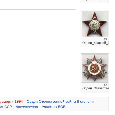
Орден_Красной_Звез
Орден_Отечественной
д смерти:1994
Орден Отечественной войны II степени
Арм.ССР
Архитектор
Участник ВОВ