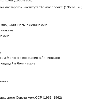
полкома (1963-1968).
ой мастерской института "Армгоспроект" (1968-1978).
шяна, Саят-Новы в Ленинакане
нинакане
накане
е
.им.Майского восстания в Ленинакане
площадей в Ленинакане
тепени
рховного Совета Арм.ССР (1961, 1962)