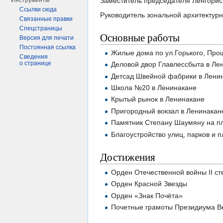
Заместитель председателя Ленгорис
Инструменты
Ссылки сюда
Руководитель зональной архитектурн
Связанные правки
Спецстраницы
Основные работы
Версия для печати
Постоянная ссылка
Жилые дома по ул.Горького, Про
Сведения
о странице
Деловой двор Главлессбыта в Ле
Детсад Швейной фабрики в Лени
Школа №20 в Ленинакане
Крытый рынок в Ленинакане
Пригородный вокзал в Ленинакан
Памятник Степану Шаумяну на пл
Благоустройство улиц, парков и 
Достижения
Орден Отечественной войны II с
Орден Красной Звезды
Орден «Знак Почёта»
Почетные грамоты Президиума Ве