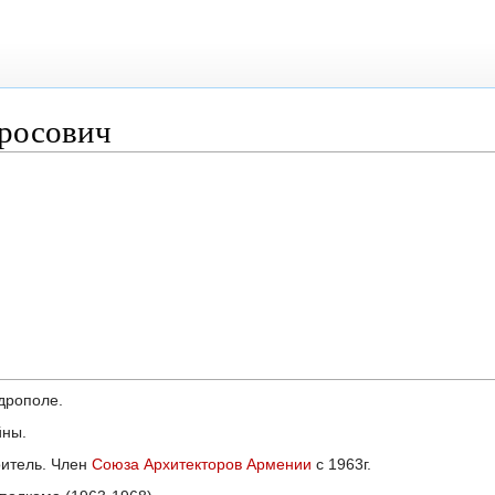
росович
дрополе.
йны.
оитель. Член
Союза Архитекторов Армении
с 1963г.