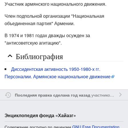
Участник армянского национального движения.
Член подпольной организации "Национальная
объединенная партия" Армении.
В 1974 и 1981 годах дважды осужден за
"антисоветскую агитацию".
Библиография
Диссидентская активность 1950-1980-х гг.
Персоналии. Армянское национальное движение
участником
Myavru
Последняя правка сделана год назад
Энциклопедия фонда «Хайазг»
Содержание доступно по лицензии
GNU Free Documentation