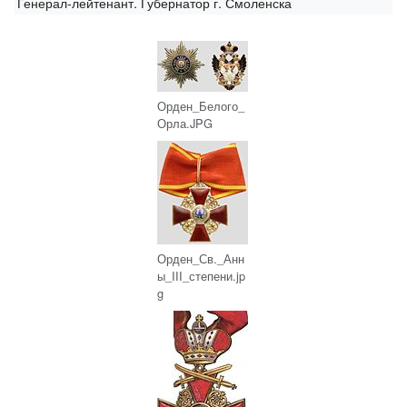
Генерал-лейтенант. Губернатор г. Смоленска
Орден_Белого_
Орла.JPG
Орден_Св._Анн
ы_III_степени.jp
g