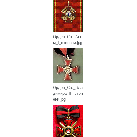
Орден_Св._Анн
ы_I_степени.jpg
Орден_Св._Вла
димира_III_степ
ени.jpg