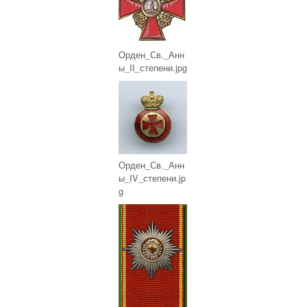
Орден_Св._Анн
ы_II_степени.jpg
Орден_Св._Анн
ы_IV_степени.jp
g