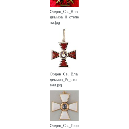
Орден_Св._Вла
димира_II_степе
ни.jpg
Орден_Св._Вла
димира_IV_степ
ени.jpg
Орден_Св._Геор