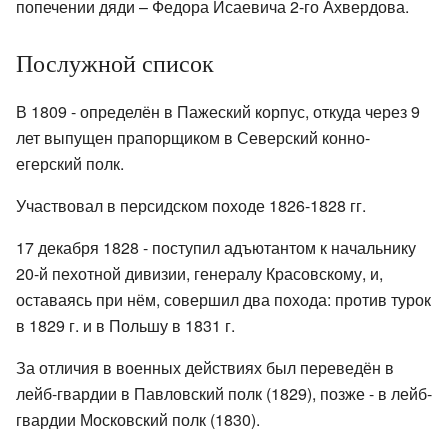
попечении дяди – Федора Исаевича 2-го Ахвердова.
Послужной список
В 1809 - определён в Пажеский корпус, откуда через 9
лет выпущен прапорщиком в Северский конно-
егерский полк.
Участвовал в персидском походе 1826-1828 гг.
17 декабря 1828 - поступил адъютантом к начальнику
20-й пехотной дивизии, генералу Красовскому, и,
оставаясь при нём, совершил два похода: против турок
в 1829 г. и в Польшу в 1831 г.
За отличия в военных действиях был переведён в
лейб-гвардии в Павловский полк (1829), позже - в лейб-
гвардии Московский полк (1830).