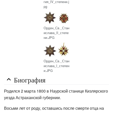
гия_IV_степени.j
pg
Орден_Св._Стан
ислава_II_степе
ни.JPG
Орден_Св._Стан
ислава_I_степен
и.JPG
Биография
Родился 2 марта 1800 в Наурской станице Кизлярского
уезда Астраханской губернии.
Восьми лет от роду, оставшись после смерти отца на