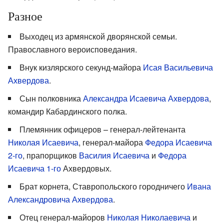
Разное
Выходец из армянской дворянской семьи.
Православного вероисповедания.
Внук кизлярского секунд-майора
Исая Васильевича
Ахвердова
.
Сын полковника
Александра Исаевича Ахвердова
,
командир Кабардинского полка.
Племянник офицеров – генерал-лейтенанта
Николая Исаевича
, генерал-майора
Федора Исаевича
2-го
, прапорщиков
Василия Исаевича
и
Федора
Исаевича 1-го
Ахвердовых.
Брат корнета, Ставропольского городничего
Ивана
Александровича Ахвердова
.
Отец генерал-майоров
Николая Николаевича
и