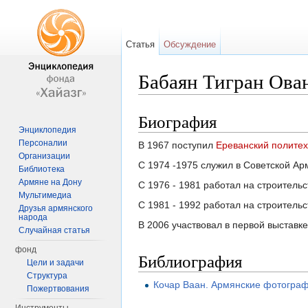
Статья
Обсуждение
Бабаян Тигран Ова
Перейти к:
навигация
,
поиск
Биография
Энциклопедия
Персоналии
В 1967 поступил
Ереванский политех
Организации
С 1974 -1975 служил в Советской Ар
Библиотека
Армяне на Дону
С 1976 - 1981 работал на строитель
Мультимедиа
С 1981 - 1992 работал на строительс
Друзья армянского
народа
В 2006 участвовал в первой выстав
Случайная статья
фонд
Библиография
Цели и задачи
Структура
Кочар Ваан. Армянские фотогра
Пожертвования