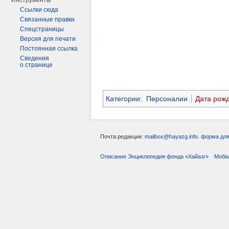
Инструменты
Ссылки сюда
Связанные правки
Спецстраницы
Версия для печати
Постоянная ссылка
Сведения
о странице
Категории
:
Персоналии
Дата рож
Почта редакции:
mailbox@hayazg.info
.
форма для
Описание Энциклопедия фонда «Хайазг»
Моби