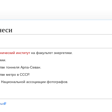
неси
нический институт
на факультет энергетики.
мии.
стве тоннеля Арпа-Севан.
тве метро в СССР.
ке Национальной ассоциации фотографов.
фы