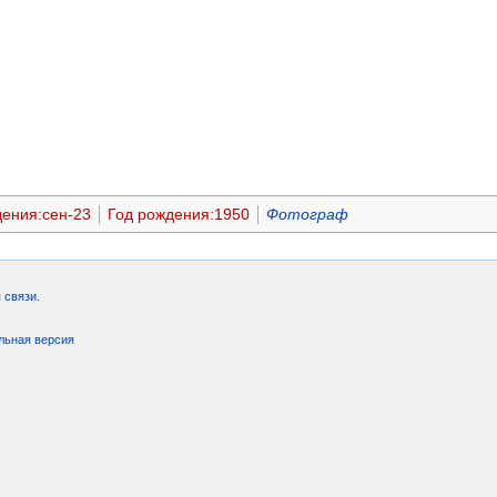
дения:сен-23
Год рождения:1950
Фотограф
 связи
.
льная версия