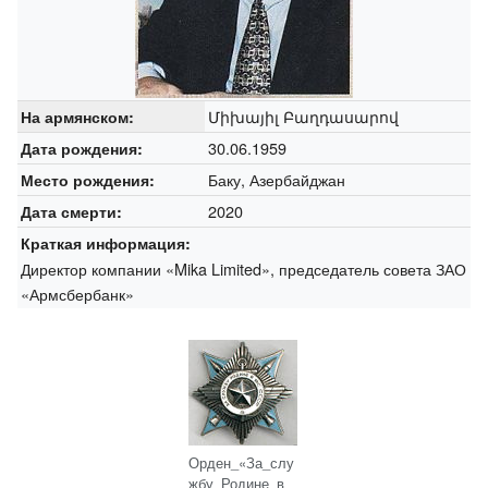
Միխայիլ Բաղդասարով
На армянском:
30.06.1959
Дата рождения:
Баку, Азербайджан
Место рождения:
2020
Дата смерти:
Краткая информация:
Директор компании «Mika Limited», председатель совета ЗАО
«Армсбербанк»
Орден_«За_слу
жбу_Родине_в_