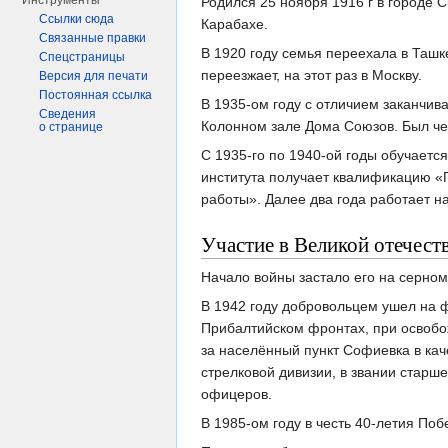
Инструменты
Родился 25 ноября 1916 г в городе 
Ссылки сюда
Карабахе.
Связанные правки
В 1920 году семья переехала в Ташк
Спецстраницы
переезжает, на этот раз в Москву.
Версия для печати
Постоянная ссылка
В 1935-ом году с отличием заканчив
Сведения
Колонном зале Дома Союзов. Был че
о странице
С 1935-го по 1940-ой годы обучаетс
института получает квалификацию «
работы». Далее два года работает н
Участие в Великой отечест
Начало войны застало его на серном
В 1942 году добровольцем ушел на ф
Прибалтийском фронтах, при освобож
за населённый пункт Софиевка в кач
стрелковой дивизии, в звании старш
офицеров.
В 1985-ом году в честь 40-летия По