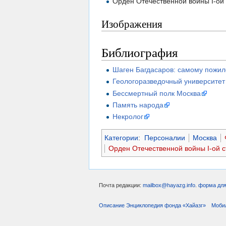
Орден Отечественной войны I-ой
Изображения
Библиография
Шаген Багдасаров: самому пожил
Геологоразведочный университе
Бессмертный полк Москва
Память народа
Некролог
Категории
:
Персоналии
Москва
Орден Отечественной войны I-ой 
Почта редакции:
mailbox@hayazg.info
.
форма для
Описание Энциклопедия фонда «Хайазг»
Моби