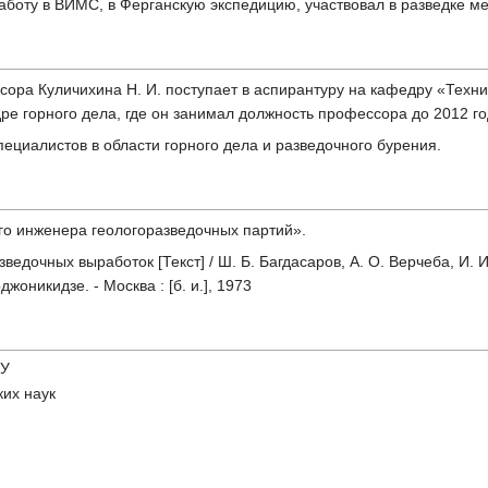
аботу в ВИМС, в Ферганскую экспедицию, участвовал в разведке м
ора Куличихина Н. И. поступает в аспирантуру на кафедру «Техн
е горного дела, где он занимал должность профессора до 2012 го
ециалистов в области горного дела и разведочного бурения.
го инженера геологоразведочных партий».
едочных выработок [Текст] / Ш. Б. Багдасаров, А. О. Верчеба, И. 
джоникидзе. - Москва : [б. и.], 1973
РУ
ких наук