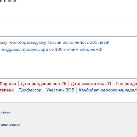
 степени
ому геологоразведчику России исполнилось 100 лет
т поздравил профессора со 100-летним юбилеем
Фергана
Дата рождения:ноя-25
Дата смерти:июл-11
Год рожде
степени
Профессор
Участник ВОВ
Кандидат геолого-минерал
 связи
.
льная версия