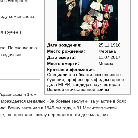
ся в Нагорном
году семья снова
л вручён в
Дата рождения:
25.11.1916
дзе. По окончанию
Место рождения:
Фергана
азведочные
Дата смерти:
11.07.2017
Место смерти:
Москва
Краткая информация:
Специалист в области разведочного
бурения, профессор кафедры горного
дела МГРИ, кандидат наук, ветеран
Великой отечественной войны
Украинском и 1-ом
аграждается медалью «За боевые заслуги» за участие в боях
ю. Войну закончил в 1945-ом году, в 91 Мелитопольской
ще, где проходил школу переподготовки для младших