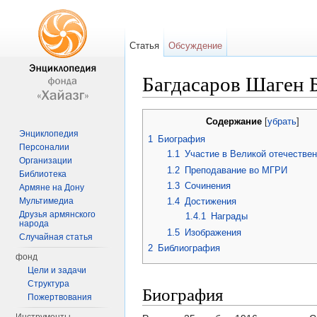
Статья
Обсуждение
Багдасаров Шаген 
Перейти к:
навигация
,
поиск
Содержание
[
убрать
]
Энциклопедия
1
Биография
Персоналии
1.1
Участие в Великой отечествен
Организации
1.2
Преподавание во МГРИ
Библиотека
1.3
Сочинения
Армяне на Дону
Мультимедиа
1.4
Достижения
Друзья армянского
1.4.1
Награды
народа
1.5
Изображения
Случайная статья
2
Библиография
фонд
Цели и задачи
Структура
Биография
Пожертвования