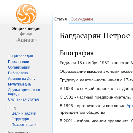
Статья
Обсуждение
Багдасарян Петрос
Перейти к:
навигация
,
поиск
Биография
Энциклопедия
Персоналии
Родился 15 октября 1957 в поселке
Организации
Образование высшее экономическое
Библиотека
Армяне на Дону
Трудовую деятельность начал с 17-ти
Мультимедиа
В 1988 - с семьей переехал в г. Дне
Друзья армянского
народа
С 1991 - частный предприниматель.
Случайная статья
В 1995 - организовал и возглавил
Ар
фонд
президентом общества.
Цели и задачи
Структура
В 2001 - избран членом правления "
Пожертвования