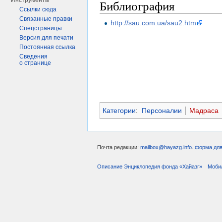
Инструменты
Библиография
Ссылки сюда
Связанные правки
http://sau.com.ua/sau2.htm
Спецстраницы
Версия для печати
Постоянная ссылка
Сведения
о странице
Категории
:
Персоналии
Мадраса
Почта редакции:
mailbox@hayazg.info
.
форма для
Описание Энциклопедия фонда «Хайазг»
Моби