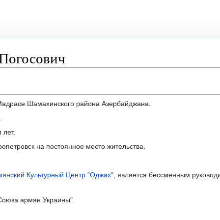
 Погосович
 Мадрасе Шамахинского района Азербайджана.
.
 лет.
пропетровск на постоянное место жительства.
мянский Культурный Центр "Оджах"
, является бессменным руковод
Союза армян Украины".