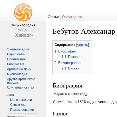
Статья
Обсуждение
Бебутов Александ
Перейти к:
навигация
,
поиск
Содержание
[
убрать
]
Энциклопедия
1
Биография
Персоналии
1.1
Разное
Организации
2
Библиография
Библиотека
2.1
Сноски
Армяне на Дону
Мультимедиа
Друзья армянского
Биография
народа
Случайная статья
Родился в 1803 году.
фонд
Цели и задачи
Упоминался в 1826 году в чине подп
Структура
Пожертвования
Разное