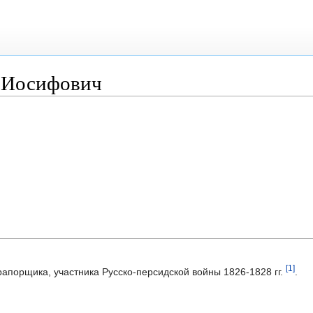
р Иосифович
[1]
рапорщика, участника Русско-персидской войны 1826-1828 гг.
.