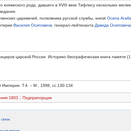
о княжеского рода, давшего в XVIII веке Тифлису нескольких мелик
ведания.
зинских царевичей, полковника русской службы, князя
Осипа Агабе
нтерии
Василия Осиповича
, генерал-лейтенанта
Давида Осипович
церов царской России. Историко-биографическая книга памяти (17
Империи. Т.4. – М., 1998, сс.130-134
ения:1803
Подпрапорщик
 связи
.
льная версия