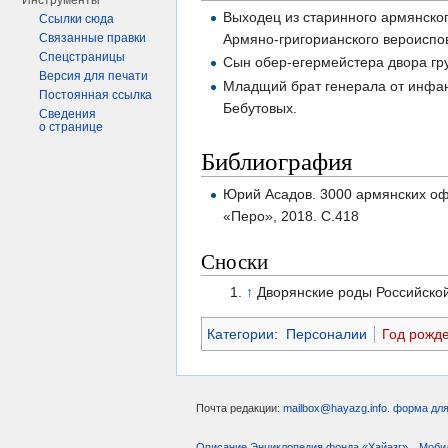
Инструменты
Выходец из старинного армянског
Ссылки сюда
Армяно-григорианского вероиспо
Связанные правки
Спецстраницы
Сын обер-егермейстера двора гру
Версия для печати
Младщий брат генерала от инфа
Постоянная ссылка
Бебутовых.
Сведения
о странице
Библиография
Юрий Асадов. 3000 армянских офи
«Перо», 2018. С.418
Сноски
↑
Дворянские роды Российской 
Категории
:
Персоналии
Год рожд
Почта редакции:
mailbox@hayazg.info
.
форма для
Описание Энциклопедия фонда «Хайазг»
Моби