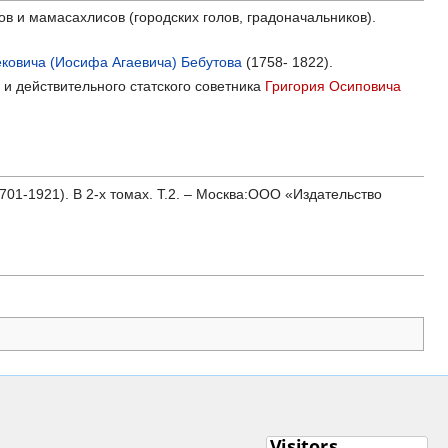
ов и мамасахлисов (городских голов, градоначальников).
ковича (Иосифа Агаевича) Бебутова
(1758- 1822).
а
и действительного статского советника
Григория Осиповича
01-1921). В 2-х томах. Т.2. – Москва:ООО «Издательство