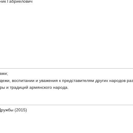
ник Габриелович
ами;
дежи, воспитании и уважения к представителям других народов ра
ры и традиций армянского народа.
Дружбы (2015)