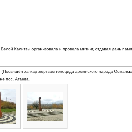
а Белой Калитвы организовала и провела митинг, отдавая дань пам
в
(Посвящён хачкар жертвам геноцида армянского народа Османско
не пос. Атаева.