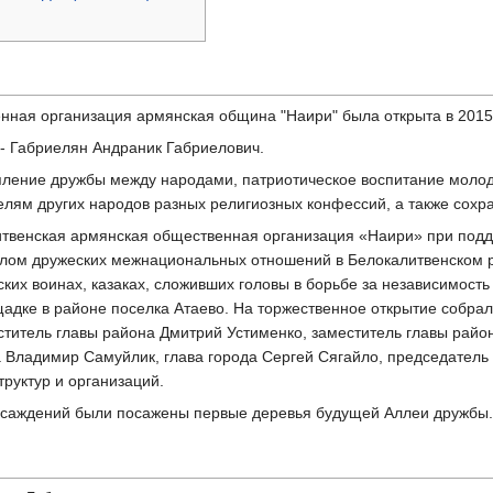
нная организация армянская община "Наири" была открыта в 2015 
- Габриелян Андраник Габриелович.
ление дружбы между народами, патриотическое воспитание моло
елям других народов разных религиозных конфессий, а также сохр
итвенская армянская общественная организация «Наири» при подд
олом дружеских межнациональных отношений в Белокалитвенском р
ких воинах, казаках, сложивших головы в борьбе за независимост
дке в районе поселка Атаево. На торжественное открытие собрали
итель главы района Дмитрий Устименко, заместитель главы района
а Владимир Самуйлик, глава города Сергей Сягайло, председатель
труктур и организаций.
асаждений были посажены первые деревья будущей Аллеи дружбы.