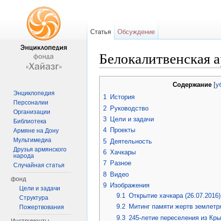
Статья
Обсуждение
Белокалитвенская 
Перейти к:
навигация
,
поиск
Содержание
[
у
Энциклопедия
1
История
Персоналии
2
Руководство
Организации
3
Цели и задачи
Библиотека
4
Проекты
Армяне на Дону
Мультимедиа
5
Деятельность
Друзья армянского
6
Хачкары
народа
7
Разное
Случайная статья
8
Видео
фонд
9
Изображения
Цели и задачи
9.1
Открытие хачкара (26.07.2016)
Структура
9.2
Митинг памяти жертв землетря
Пожертвования
9.3
245-летие переселения из Кры