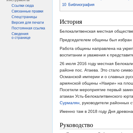
Инструменты
10
Библиография
Ссылки сюда
Связанные правки
Спецстраницы
История
Версия для печати
Постоянная ссылка
Белокалитвенская местная обществе
Сведения
о странице
Председателем общины был избран 
Работа общины направлена на укреп
воспитании и уважения к представит
26 июля 2016 году местная Белокал
районе пос. Атаева. Это стало симв
Османской империи и о славных русс
армянской общины «Наири» на площа
Посетили мероприятие первый замест
атаман Усть-Белокалитвинского юрт
Сурмалян
, руководители районных с
Именно там в 2018 году Дня древон
Руководство