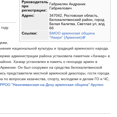
Руководитель
Габриелян Андраник
при
Габриелович
регистрации:
Адрес:
347042, Ростовская область,
Белокалитвинский район, город
Белая Калитва, Светлая ул, влд.
году.
6б
Ссылки:
БМОО армянская община
"Наири" (Армения)
дежи,
анения национальной культуры и традиций армянского народа.
ержке администрации района установила памятник «Хачкар» в
айоне. Хачкар установлен в память о геноциде армян в
ь Армении. Он был сооружен на средства белокалитвинской
сь представители местной армянской диаспоры, гости города.
 по вопросам казачества, спорту, молодежи и делам ГО и ЧС,
РРОО "Нахичеванская-на-Дону армянская община"
Арутюн