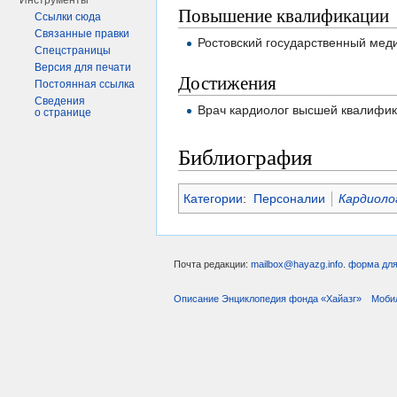
Инструменты
Повышение квалификации
Ссылки сюда
Связанные правки
Ростовский государственный меди
Спецстраницы
Версия для печати
Достижения
Постоянная ссылка
Сведения
Врач кардиолог высшей квалифик
о странице
Библиография
Категории
:
Персоналии
Кардиоло
Почта редакции:
mailbox@hayazg.info
.
форма для
Описание Энциклопедия фонда «Хайазг»
Моби