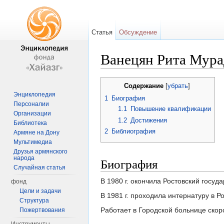
Статья
Обсуждение
Ванецян Рита Мура
Перейти к:
навигация
,
поиск
Содержание
[
убрать
]
Энциклопедия
1
Биография
Персоналии
1.1
Повышение квалификации
Организации
1.2
Достижения
Библиотека
2
Библиография
Армяне на Дону
Мультимедиа
Друзья армянского
народа
Биография
Случайная статья
В 1980 г. окончила Ростовский госу
фонд
Цели и задачи
В 1981 г. проходила интернатуру в 
Структура
Работает в Городской больнице скор
Пожертвования