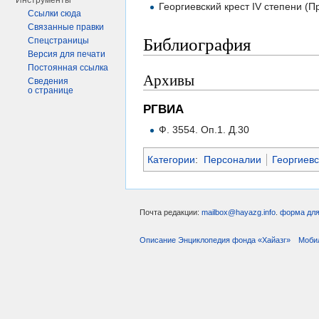
Инструменты
Георгиевский крест IV степени (П
Ссылки сюда
Связанные правки
Библиография
Спецстраницы
Версия для печати
Постоянная ссылка
Архивы
Сведения
о странице
РГВИА
Ф. 3554. Оп.1. Д.30
Категории
:
Персоналии
Георгиевс
Почта редакции:
mailbox@hayazg.info
.
форма для
Описание Энциклопедия фонда «Хайазг»
Моби