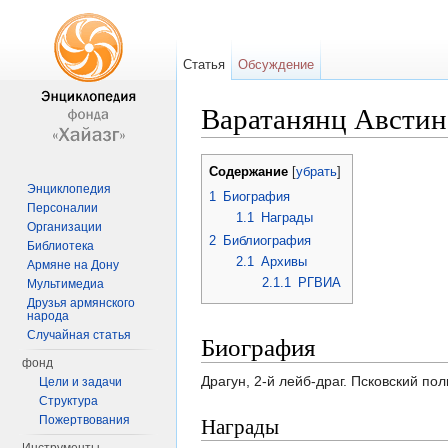
Статья
Обсуждение
Варатанянц Австин
Перейти к:
навигация
,
поиск
Содержание
[
убрать
]
Энциклопедия
1
Биография
Персоналии
1.1
Награды
Организации
2
Библиография
Библиотека
2.1
Архивы
Армяне на Дону
2.1.1
РГВИА
Мультимедиа
Друзья армянского
народа
Случайная статья
Биография
фонд
Драгун, 2-й лейб-драг. Псковский пол
Цели и задачи
Структура
Награды
Пожертвования