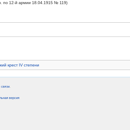
р. по 12-й армии 18.04.1915 № 119)
кий крест IV степени
 связи
.
льная версия