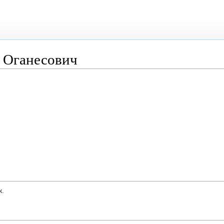
 Оганесович
к.