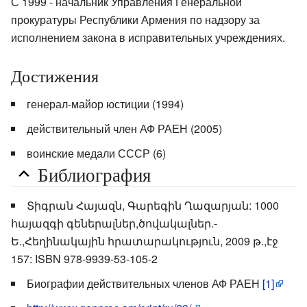
С 1999 - начальник Управления Генеральной
прокуратуры Республики Армения по надзору за
исполнением закона в исправительных учреждениях.
Достижения
генерал-майор юстиции (1994)
действительный член АФ РАЕН (2005)
воинские медали СССР (6)
Библиография
Տիգրան Հայազն, Գարեգին Ղազարյան: 1000
հայազգի գեներալներ,ծովակալներ.-
Ե.,Հեղինակային հրատարակություն, 2009 թ.,էջ
157: ISBN 978-9939-53-105-2
Биографии действительных членов АФ РАЕН
[1]