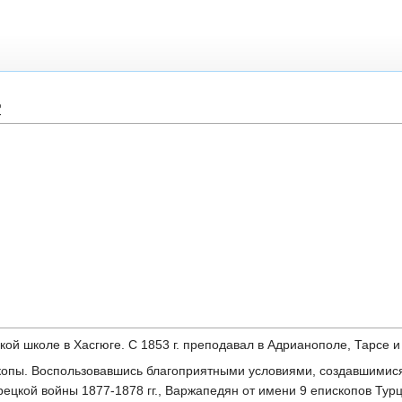
с
ой школе в Хасгюге. С 1853 г. преподавал в Адрианополе, Тарсе 
ископы. Воспользовавшись благоприятными условиями, создавшимис
рецкой войны 1877-1878 гг., Варжапедян от имени 9 епископов Тур