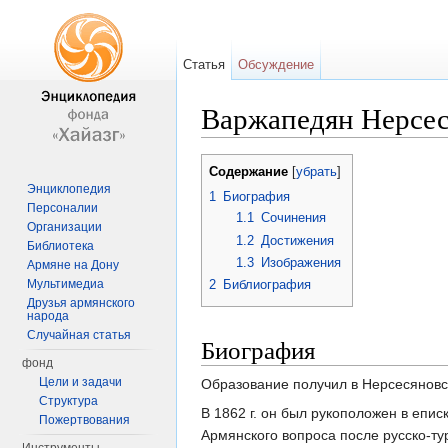
Статья
Обсуждение
Варжапедян Нерсе
Перейти к:
навигация
,
поиск
Содержание
[
убрать
]
Энциклопедия
1
Биография
Персоналии
1.1
Сочинения
Организации
1.2
Достижения
Библиотека
1.3
Изображения
Армяне на Дону
Мультимедиа
2
Библиография
Друзья армянского
народа
Случайная статья
Биография
фонд
Цели и задачи
Образование получил в Нерсесяновск
Структура
В 1862 г. он был рукоположен в еп
Пожертвования
Армянского вопроса после русско-ту