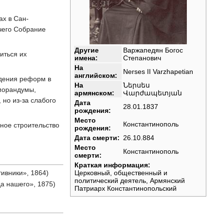
ах в Сан-
 чего Собрание
Другие
Варжапедян Богос
иться их
имена:
Степанович
На
Nerses II Varzhapetian
английском:
едения реформ в
На
Ներսես
еморандумы,
армянском:
Վարժապետյան
 но из-за слабого
Дата
28.01.1837
рождения:
Место
Константинополь
ное строительство
рождения:
Дата смерти:
26.10.884
Место
Константинополь
смерти:
Краткая информация:
вники», 1864)
Церковный, общественный и
политический деятель, Армянский
 нашего», 1875)
Патриарх Константинопольский