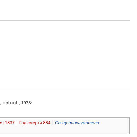
 Երևան, 1978։
ия:1837
Год смерти:884
Священнослужители