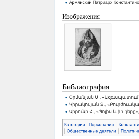
Армянский Патриарх Константино
Изображения
Библиография
Օրմանյան Մ., «Ազգապատում»,
Կիրակոսյան Ջ., «Բուրժուակա
Սիրունի Հ., «Պոլիս և իր դերը»,
Категории
:
Персоналии
Констант
Общественные деятели
Политич