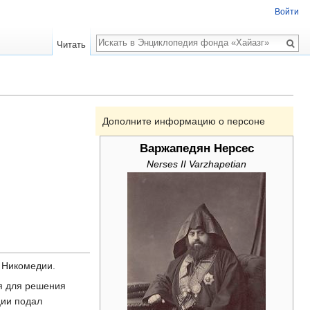
Войти
Поиск
Читать
Дополните информацию о персоне
Варжапедян Нерсес
Nerses II Varzhapetian
и Никомедии.
я для решения
ции подал