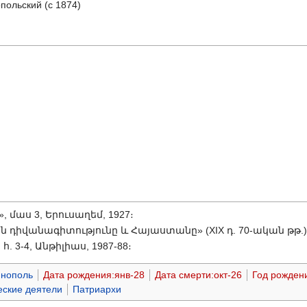
польский (с 1874)
 մաս 3, Երուսաղեմ, 1927։
ն դիվանագիտությունը և Հայաստանը» (XIX դ. 70-ական թթ.),
 հ. 3-4, Անթիլիաս, 1987-88։
инополь
Дата рождения:янв-28
Дата смерти:окт-26
Год рожден
еские деятели
Патриархи