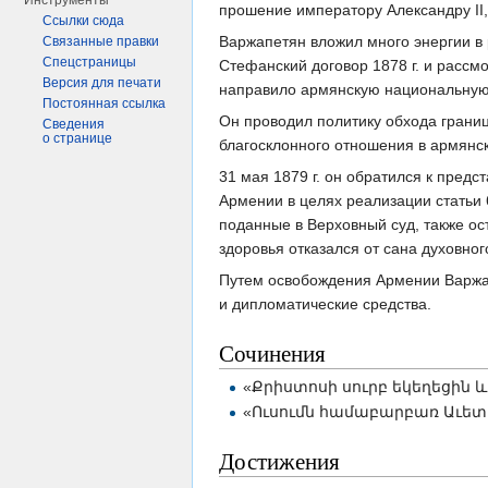
Инструменты
прошение императору Александру II
Ссылки сюда
Варжапетян вложил много энергии в 
Связанные правки
Спецстраницы
Стефанский договор 1878 г. и рассм
Версия для печати
направило армянскую национальную
Постоянная ссылка
Он проводил политику обхода грани
Сведения
о странице
благосклонного отношения в армянс
31 мая 1879 г. он обратился к пред
Армении в целях реализации статьи
поданные в Верховный суд, также ост
здоровья отказался от сана духовног
Путем освобождения Армении Варжа
и дипломатические средства.
Сочинения
«Քրիստոսի սուրբ եկեղեցին և ա
«Ուսումն համաբարբառ Աւետարա
Достижения