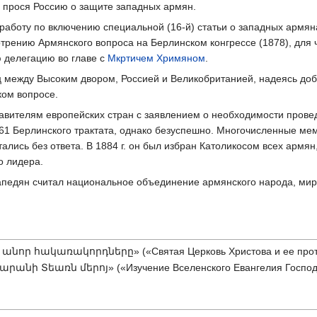
, прося Россию о защите западных армян.
работу по включению специальной (16-й) статьи о западных армян
отрению Армянского вопроса на Берлинском конгрессе (1878), для
 делегацию во главе с
Мкртичем Хримяном
.
ц между Высоким двором, Россией и Великобританией, надеясь доб
ком вопросе.
ставителям европейских стран с заявлением о необходимости пров
 61 Берлинского трактата, однако безуспешно. Многочисленные м
ались без ответа. В 1884 г. он был избран Католикосом всех армян,
о лидера.
педян считал национальное объединение армянского народа, мир
նոր հակառակորդները» («Святая Церковь Христова и ее проти
նի Տեառն մերոյ» («Изучение Вселенского Евангелия Господа