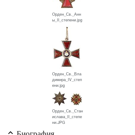
Орден_Св._Анн
ы_II_степени.jpg
Орден_Св._Вла
димира_IV_степ
ени.jpg
Орден_Св._Стан
ислава_II_степе
ни.JPG
Биография