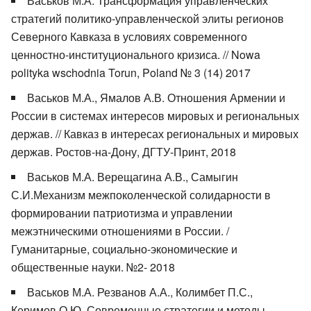
Васьков М.А. Трансформация управленческих
стратегий политико-управленческой элиты регионов
Северного Кавказа в условиях современного
ценностно-институционального кризиса. // Nowa
polityka wschodnia Torun, Poland № 3 (14) 2017
Васьков М.А., Ямалов А.В. Отношения Армении и
России в системах интересов мировых и региональных
держав. // Кавказ в интересах региональных и мировых
держав. Ростов-на-Дону, ДГТУ-Принт, 2018
Васьков М.А. Верещагина А.В., Самыгин
С.И.Механизм межпоколенческой солидарности в
формировании патриотизма и управлении
межэтническими отношениями в России. /
Гуманитарные, социально-экономические и
общественные науки. №2- 2018
Васьков М.А. Резванов А.А., Колимбет П.С.,
Керимов О.Ю. Современные стратегии и методы