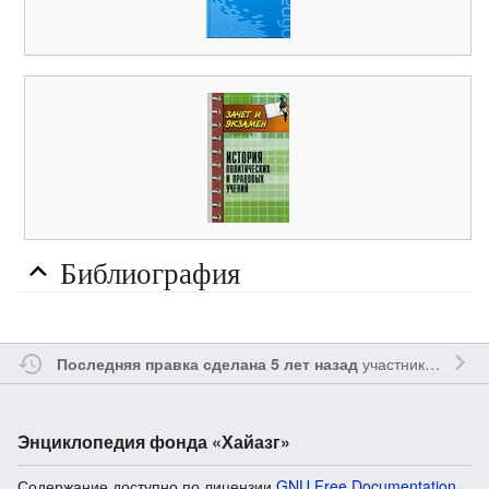
Библиография
участником
Ssay
Последняя правка сделана 5 лет назад
Энциклопедия фонда «Хайазг»
Содержание доступно по лицензии
GNU Free Documentation