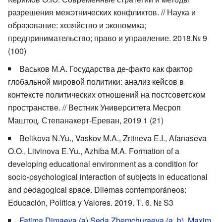
разрешения межэтнических конфликтов. // Наука и
образование: хозяйство и экономика;
предпринимательство; право и управление. 2018.№ 9
(100)
Васьков М.А. Государства де-факто как фактор
глобальной мировой политики: анализ кейсов в
контексте политических отношений на постсоветском
пространстве. // Вестник Университета Месроп
Маштоц. Степанакерт-Ереван, 2019 1 (21)
Belikova N.Yu., Vaskov M.A., Zritneva E.I., Afanaseva
O.O., Litvinova E.Yu., Azhiba M.A. Formation of a
developing educational environment as a condition for
socio-psychological interaction of subjects in educational
and pedagogical space. Dilemas contemporáneos:
Educación, Política y Valores. 2019. Т. 6. № S3
Fatima Dimaeva (a) Seda Zhemchuraeva (a, b), Maxim