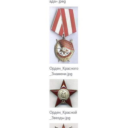
ада».jpeg
Орден_Красного
_Знамени.jpg
Орден_Красной
_Звезды.jpg