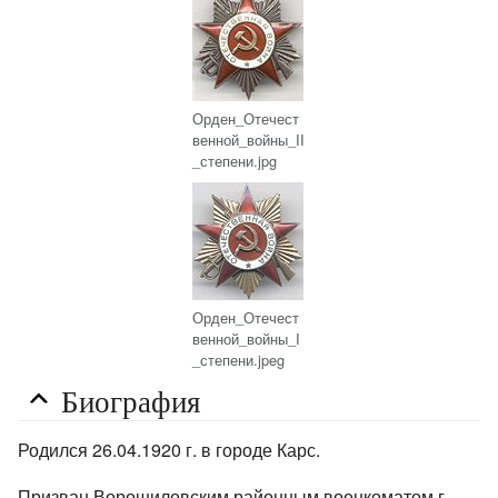
Орден_Отечест
венной_войны_II
_степени.jpg
Орден_Отечест
венной_войны_I
_степени.jpeg
Биография
Родился 26.04.1920 г. в городе Карс.
Призван Ворошиловским районным военкоматом г.