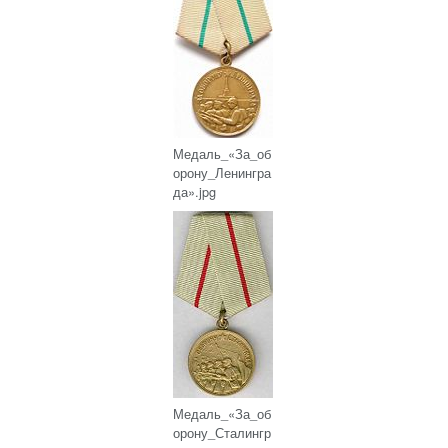
Медаль_«За_об
орону_Ленингра
да».jpg
Медаль_«За_об
орону_Сталингр