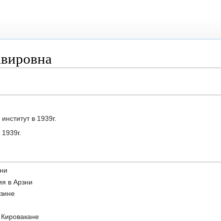
авировна
институт в 1939г.
 1939г.
зни
ия в Арзни
дзине
 Кировакане