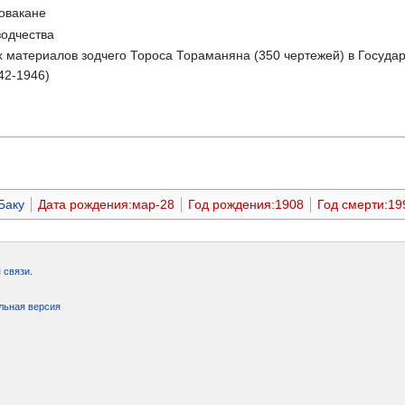
овакане
зодчества
 материалов зодчего Тороса Тораманяна (350 чертежей) в Госуда
42-1946)
Баку
Дата рождения:мар-28
Год рождения:1908
Год смерти:19
 связи
.
льная версия