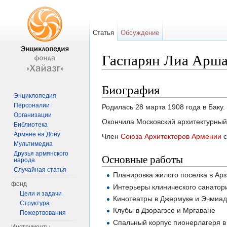
Статья
Обсуждение
Гаспарян Лиа Арш
Перейти к:
навигация
,
поиск
Биография
Энциклопедия
Персоналии
Родилась 28 марта 1908 года в Баку.
Организации
Окончила Московский архитектурный 
Библиотека
Армяне на Дону
Член
Союза Архитекторов Армении
с
Мультимедиа
Друзья армянского
Основные работы
народа
Случайная статья
Планировка жилого поселка в Ар
фонд
Интерьеры клинического санатор
Цели и задачи
Кинотеатры в Джермуке и Эчмиа
Структура
Клубы в Дзорагэсе и Мргаване
Пожертвования
Спальный корпус пионерлагеря в