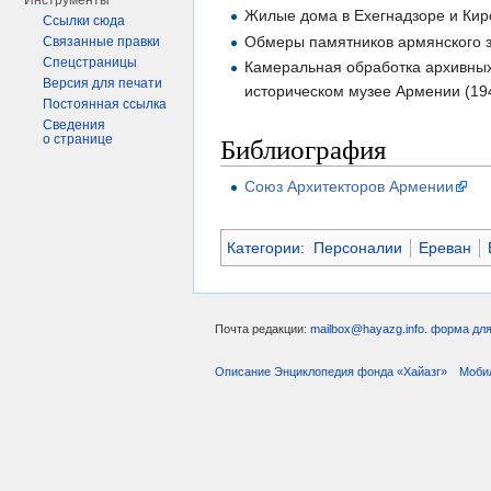
Инструменты
Жилые дома в Ехегнадзоре и Кир
Ссылки сюда
Обмеры памятников армянского 
Связанные правки
Спецстраницы
Камеральная обработка архивных
Версия для печати
историческом музее Армении (19
Постоянная ссылка
Сведения
Библиография
о странице
Союз Архитекторов Армении
Категории
:
Персоналии
Ереван
Почта редакции:
mailbox@hayazg.info
.
форма для
Описание Энциклопедия фонда «Хайазг»
Моби