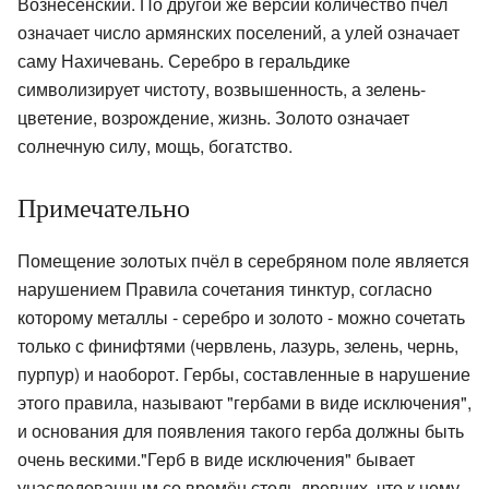
Вознесенский. По другой же версии количество пчел
означает число армянских поселений, а улей означает
саму Нахичевань. Серебро в геральдике
символизирует чистоту, возвышенность, а зелень-
цветение, возрождение, жизнь. Золото означает
солнечную силу, мощь, богатство.
Примечательно
Помещение золотых пчёл в серебряном поле является
нарушением Правила сочетания тинктур, согласно
которому металлы - серебро и золото - можно сочетать
только с финифтями (червлень, лазурь, зелень, чернь,
пурпур) и наоборот. Гербы, составленные в нарушение
этого правила, называют "гербами в виде исключения",
и основания для появления такого герба должны быть
очень вескими."Герб в виде исключения" бывает
унаследованным со времён столь древних, что к нему