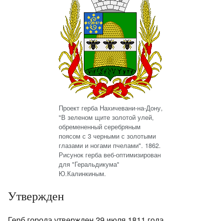
Проект герба Нахичевани-на-Дону,
"В зеленом щите золотой улей,
обремененный серебряным
поясом с 3 черными с золотыми
глазами и ногами пчелами". 1862.
Рисунок герба веб-оптимизирован
для "Геральдикума"
Ю.Калинкиным.
Утвержден
Герб города утвержден 29 июля 1811 года.