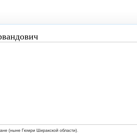
рвандович
накане (ныне Гюмри Ширакской области).