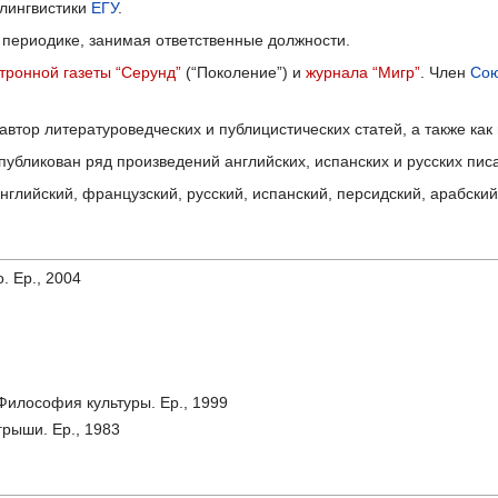
лингвистики
ЕГУ
.
 периодике, занимая ответственные должности.
тронной газеты “Серунд”
(“Поколение”) и
журнала “Мигр”
. Член
Сою
к автор литературоведческих и публицистических статей, а также как
публикован ряд произведений английских, испанских и русских пис
глийский, французский, русский, испанский, персидский, арабский
. Ер., 2004
 Философия культуры. Ер., 1999
грыши. Ер., 1983