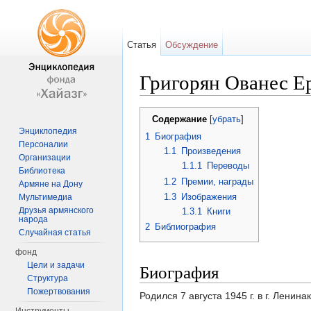
Статья
Обсуждение
Григорян Ованес Е
Перейти к:
навигация
,
поиск
Содержание
[
убрать
]
Энциклопедия
1
Биография
Персоналии
1.1
Произведения
Организации
1.1.1
Переводы
Библиотека
1.2
Премии, награды
Армяне на Дону
1.3
Изображения
Мультимедиа
Друзья армянского
1.3.1
Книги
народа
2
Библиография
Случайная статья
фонд
Биография
Цели и задачи
Структура
Пожертвования
Родился 7 августа 1945 г. в г. Лени