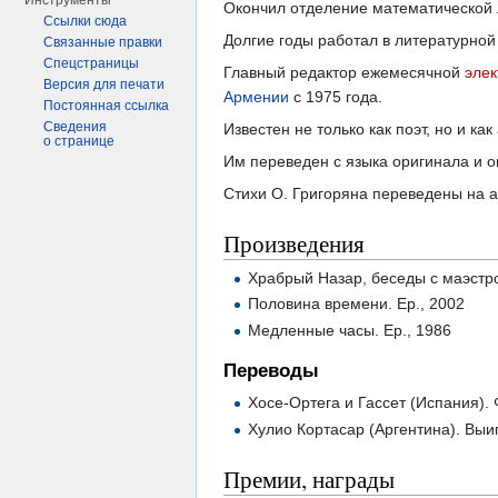
Инструменты
Окончил отделение математической 
Ссылки сюда
Долгие годы работал в литературной
Связанные правки
Спецстраницы
Главный редактор ежемесячной
элек
Версия для печати
Армении
с 1975 года.
Постоянная ссылка
Сведения
Известен не только как поэт, но и ка
о странице
Им переведен с языка оригинала и о
Стихи О. Григоряна переведены на ан
Произведения
Храбрый Назар, беседы с маэстро
Половина времени. Ер., 2002
Медленные часы. Ер., 1986
Переводы
Хосе-Ортега и Гассет (Испания).
Хулио Кортасар (Аргентина). Выи
Премии, награды