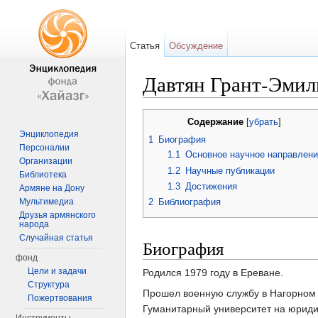
Статья
Обсуждение
Давтян Грант-Эмил
Перейти к:
навигация
,
поиск
Содержание
[
убрать
]
Энциклопедия
1
Биография
Персоналии
1.1
Основное научное направлени
Организации
1.2
Научные публикации
Библиотека
1.3
Достижения
Армяне на Дону
Мультимедиа
2
Библиография
Друзья армянского
народа
Случайная статья
Биография
фонд
Цели и задачи
Родился 1979 году в Ереване.
Структура
Прошел военную службу в Нагорном 
Пожертвования
Гуманитарный университет на юриди