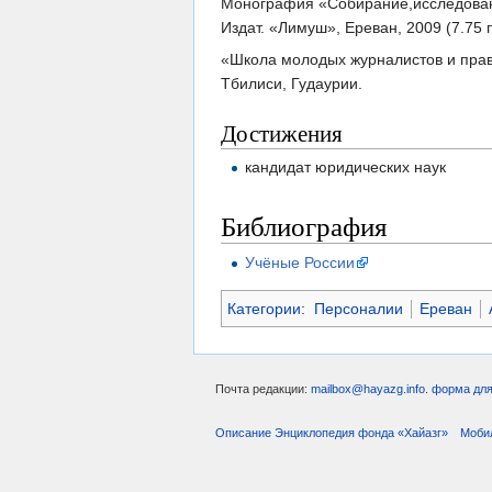
Монография «Собирание,исследовани
Издат. «Лимуш», Ереван, 2009 (7.75 п
«Школа молодых журналистов и прав
Тбилиси, Гудаурии.
Достижения
кандидат юридических наук
Библиография
Учёные России
Категории
:
Персоналии
Ереван
Почта редакции:
mailbox@hayazg.info
.
форма для
Описание Энциклопедия фонда «Хайазг»
Моби