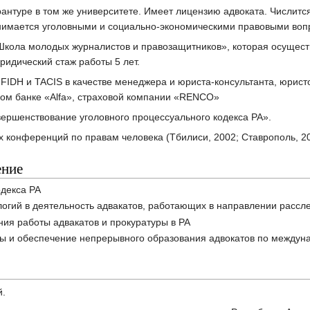
рантуре в том же университете. Имеет лицензию адвоката. Числит
нимается уголовными и социально-экономическими правовыми воп
кола молодых журналистов и правозащитников», которая осущест
дический стаж работы 5 лет.
IDH и TACIS в качестве менеджера и юриста-консультанта, юрист
ом банке «Alfa», страховой компании «RENCO»
ершенствование уголовного процессуального кодекса РА».
конференций по правам человека (Тбилиси, 2002; Ставрополь, 200
ение
одекса РА
огий в деятельность адвакатов, работающих в направлении рассл
ния работы адвакатов и прокуратуры в РА
ы и обеспечение непрерывного образования адвокатов по междун
й.