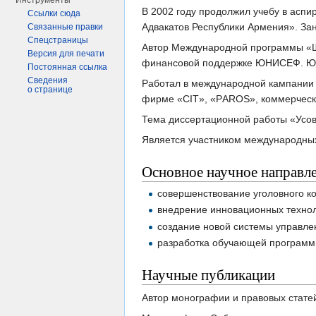
Инструменты
В 2002 году продолжил учебу в аспи
Ссылки сюда
Адвакатов Республики Армения». За
Связанные правки
Спецстраницы
Автор Международной программы «Ш
Версия для печати
финансовой поддержке ЮНИСЕФ. Юри
Постоянная ссылка
Сведения
Работал в международной кампании F
о странице
фирме «CIT», «РAROS», коммерческ
Тема диссертационной работы «Усов
Является участником международных 
Основное научное направл
совершенствование уголовного к
внедрение инновационных технол
создание новой системы управле
разработка обучающей программ
Научные публикации
Автор монографии и правовых стате