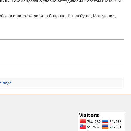
мения». Рекомендовано учебно-методическм Советом ЕФ МЭСИ.
обывали на стажеровке в Лондоне, Штрасбурге, Македонии,
 наук