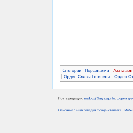
Категории
:
Персоналии
Азаташен
Орден Славы I степени
Орден От
Почта редакции:
mailbox@hayazg.info
.
форма для
Описание Энциклопедия фонда «Хайазг»
Моби