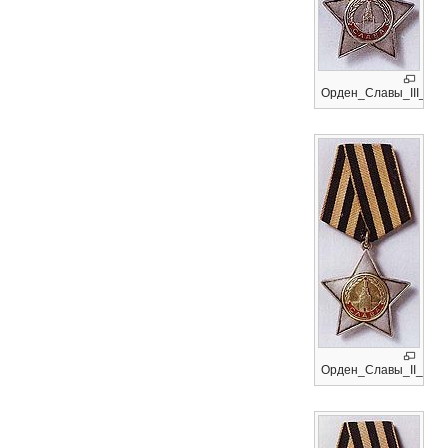
Орден_Славы_III_сте
Орден_Славы_II_степ