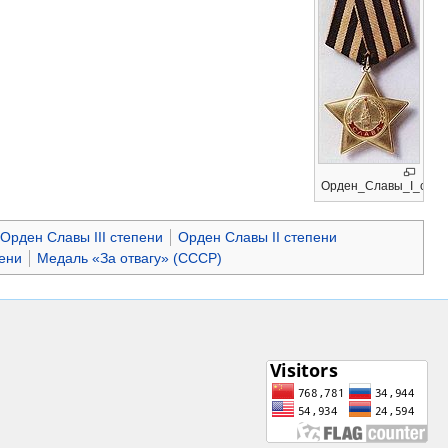
Орден_Славы_I_степе
Орден Славы III степени
Орден Славы II степени
ени
Медаль «За отвагу» (СССР)