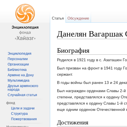
Статья
Обсуждение
Данелян Вагаршак 
Перейти к:
навигация
,
поиск
Биография
Энциклопедия
Персоналии
Родился в 1921 году в с. Азаташен Г
Организации
Был призван на фронт в 1941 году Г
Библиотека
сержант.
Армяне на Дону
Мультимедиа
В годы войны был ранен 13 и 24 дека
Друзья армянского
народа
Был награжден орденами Славы 2-й (
Случайная статья
степени, представлялся к ордену Оте
фонд
представлялся к ордену Славы 1-й ст
Цели и задачи
еще одним орденом Отечественной в
Структура
Пожертвования
Достижения