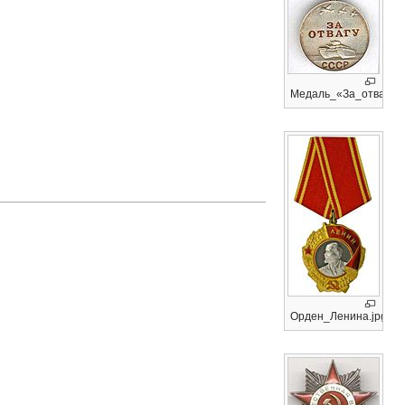
Медаль_«За_отвагу»_
Орден_Ленина.jpg