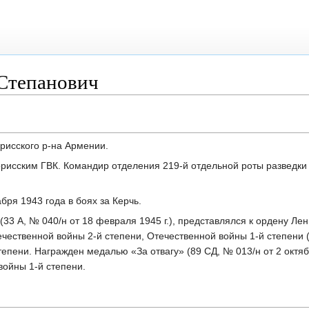
Степанович
орисского р-на Армении.
орисским ГВК. Командир отделения 219-й отдельной роты разведки
бря 1943 года в боях за Керчь.
33 А, № 040/н от 18 февраля 1945 г.), представлялся к ордену Ле
чественной войны 2-й степени, Отечественной войны 1-й степени (3
епени. Награжден медалью «За отвагу» (89 СД, № 013/н от 2 октябр
ойны 1-й степени.